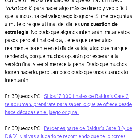
completo. Pero la realidad es la que es, hay un nuevo
truko
(con k) para hacer algo más de dinero y veo difícil
que la industria del videojuego lo ignore. Si me preguntas
a mí, te diré que al final del día, es
una cuestión de
estrategia
. No dudo que algunos intentarán imitar estos
pasos, pero al final del día, tienes que tener algo
realmente potente en el día de salida, algo que marque
tendencia, porque muchos optarán por esperar a la
versión final y ver si merece la pena. Dudo que muchos
logren hacerlo, pero tampoco dudo que unos cuantos lo
intentarán.
En 3DJuegos PC |
Si los 17.000 finales de Baldur's Gate 3
te abruman, prepárate para saber lo que se ofrece desde
hace décadas en el juego original
En 3DJuegos PC |
Perder es parte de Baldur’s Gate 3 (y de
D&D), y si vas a jugarlo te recomiendo que te lo tomes