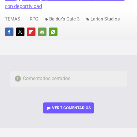
con deportividad
TEMAS
RPG
Baldur’s Gate 3
Larian Studios
FACEBOOK
TWITTER
FLIPBOARD
E-
WHATSAPP
MAIL
Comentarios cerrados
VER
7 COMENTARIOS