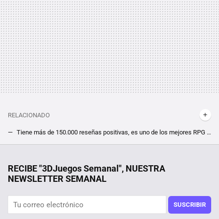
RELACIONADO
Tiene más de 150.000 reseñas positivas, es uno de los mejores RPG de la historia y lo tienes a 70% de descuento, pero debes darte prisa
Ni una RTX 4090 le garantiza los 60 FPS sin ayudas a Final Fantasy XVI en PC. Si buscas jugar a 4K, estarás obligado a utilizar DLSS
Un joven de 19 años hackeó el iPhone, fue contratado por Apple y terminó despedido por no contestar a un correo
RECIBE "3DJuegos Semanal", NUESTRA
NEWSLETTER SEMANAL
Estaba tan enganchado a World of Warcraft que su padre llegó a contratar ''sicarios'' para que lo sacaran del juego
Uno de los shooters más queridos está gratis y, aunque tiene 25 años, la comunidad no se olvida de él con un mod que lo hace mucho más sangriento
SUSCRIBIR