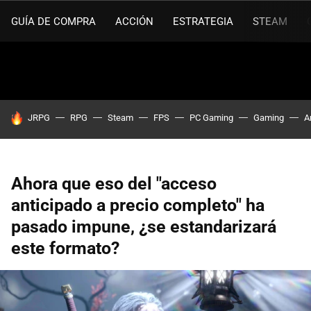
GUÍA DE COMPRA
ACCIÓN
ESTRATEGIA
STEAM
HOY SE HABLA DE
JRPG
RPG
Steam
FPS
PC Gaming
Gaming
A
Ahora que eso del "acceso
anticipado a precio completo" ha
pasado impune, ¿se estandarizará
este formato?