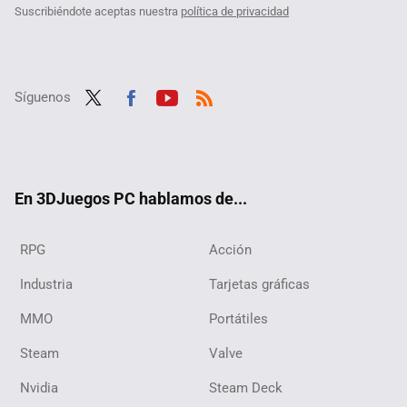
Suscribiéndote aceptas nuestra
política de privacidad
Síguenos
Twit
Fac
Yout
RSS
ter
ebo
ube
ok
En 3DJuegos PC hablamos de...
RPG
Acción
Industria
Tarjetas gráficas
MMO
Portátiles
Steam
Valve
Nvidia
Steam Deck