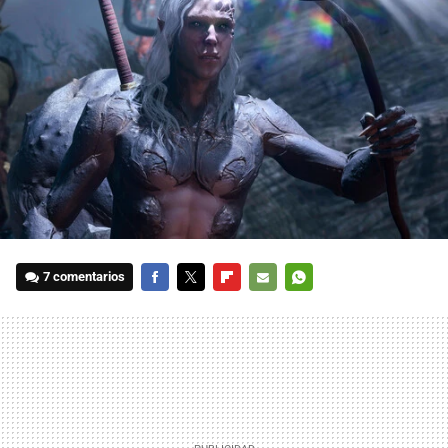
7 comentarios
FACEBOOK
TWITTER
FLIPBOARD
E-
WHATSAPP
MAIL