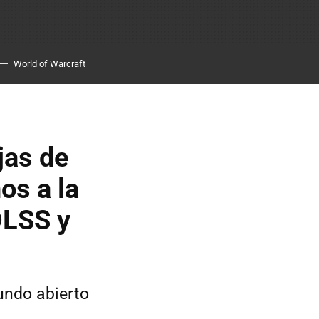
World of Warcraft
jas de
os a la
DLSS y
ndo abierto