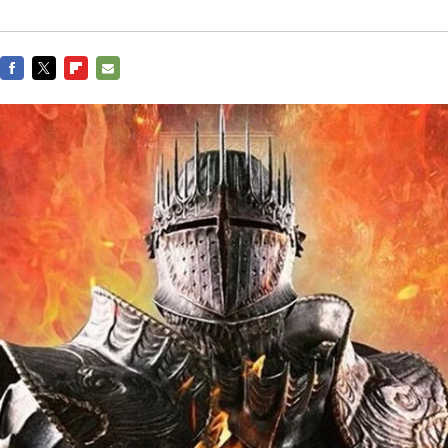
FACEBOOK
TWITTER
FLIPBOARD
E-
MAIL