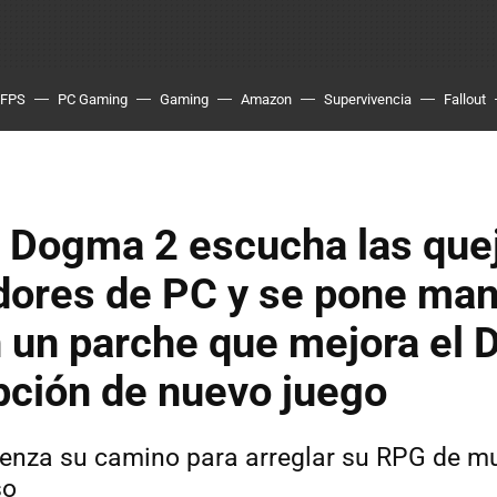
FPS
PC Gaming
Gaming
Amazon
Supervivencia
Fallout
s Dogma 2 escucha las que
dores de PC y se pone man
 un parche que mejora el 
pción de nuevo juego
nza su camino para arreglar su RPG de mu
so