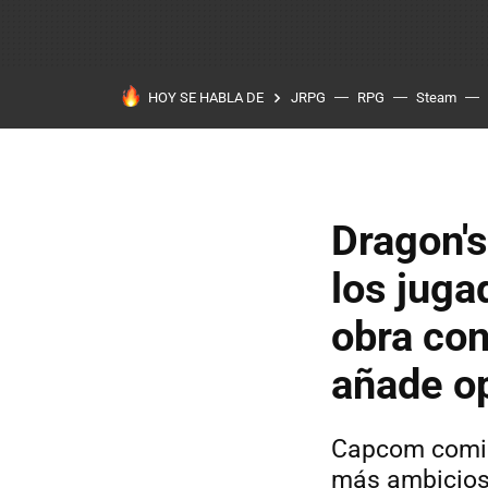
HOY SE HABLA DE
JRPG
RPG
Steam
Dragon'
los juga
obra con
añade o
Capcom comie
más ambicio