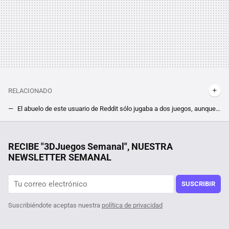
RELACIONADO
El abuelo de este usuario de Reddit sólo jugaba a dos juegos, aunque lo sorprendente es cómo ha conseguido invertir 10000 horas entre los dos
Este es el disco SSD que te permitiría guardar hasta 3000 juegos en él, pero por el momento sólo unos pocos se lo podrán permitir
'La casa del dragón' recupera un elemento clave de los libros de George R.R. Martin que 'Juego de Tronos' decidió eliminar
RECIBE "3DJuegos Semanal", NUESTRA
NEWSLETTER SEMANAL
SUSCRIBIR
Suscribiéndote aceptas nuestra
política de privacidad