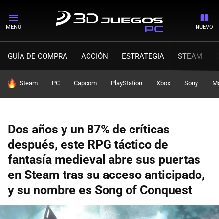
MENÚ
NUEVO
GUÍA DE COMPRA
ACCIÓN
ESTRATEGIA
STEAM
HOY SE HABLA DE
Steam
PC
Capcom
PlayStation
Xbox
Sony
Ma
Dos años y un 87% de críticas
después, este RPG táctico de
fantasía medieval abre sus puertas
en Steam tras su acceso anticipado,
y su nombre es Song of Conquest