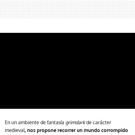
En un ambiente de fantasía
grimdark
de carácter
medieval
, nos propone recorrer un mundo corrompido