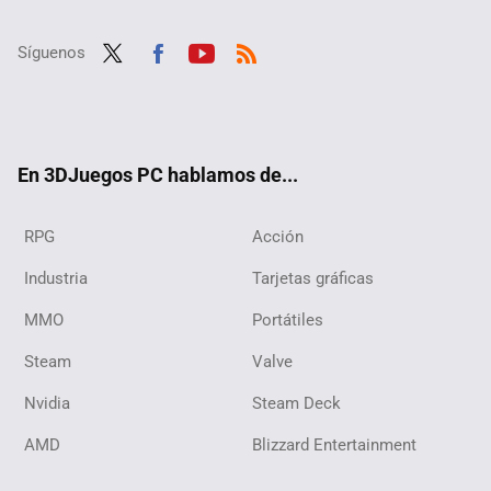
Síguenos
Twit
Fac
Yout
RSS
ter
ebo
ube
ok
En 3DJuegos PC hablamos de...
RPG
Acción
Industria
Tarjetas gráficas
MMO
Portátiles
Steam
Valve
Nvidia
Steam Deck
AMD
Blizzard Entertainment