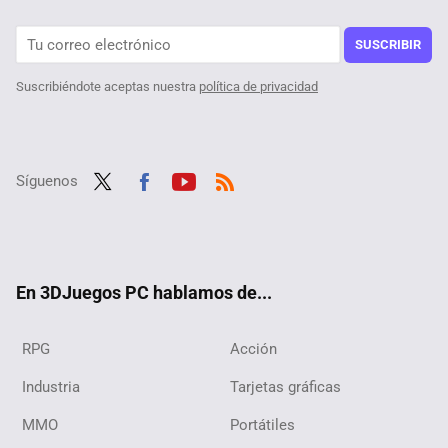
Diablo 4 te regala una montura y otros objetos gratis por Halloween. Solo por tiempo limitado, consigue estos regalos en su nuevo evento
SUSCRIBIR
Suscribiéndote aceptas nuestra
política de privacidad
Síguenos
Twit
Fac
Yout
RSS
ter
ebo
ube
ok
En 3DJuegos PC hablamos de...
RPG
Acción
Industria
Tarjetas gráficas
MMO
Portátiles