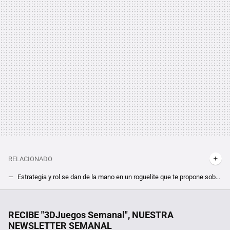
RELACIONADO
Estrategia y rol se dan de la mano en un roguelite que te propone sobrevivir a un asedio constante, tiene un 91% de críticas positivas y se llama The Last Spell
He probado decenas de opciones gráficas en Fallout 4 con mods y esta es la mejor de todas
La próxima generación de consolas no quiero mejores gráficos si es a este precio
RECIBE "3DJuegos Semanal", NUESTRA
NEWSLETTER SEMANAL
Blizzard tiene regalos para los jugadores de World of Warcraft. Puedes conseguir, completamente gratis, una nueva mascota gracias a Twitch Drops