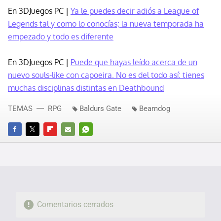
En 3DJuegos PC |
Ya le puedes decir adiós a League of
Legends tal y como lo conocías; la nueva temporada ha
empezado y todo es diferente
En 3DJuegos PC |
Puede que hayas leído acerca de un
nuevo souls-like con capoeira. No es del todo así: tienes
muchas disciplinas distintas en Deathbound
TEMAS
RPG
Baldurs Gate
Beamdog
FACEBOOK
TWITTER
FLIPBOARD
E-
WHATSAPP
MAIL
Comentarios cerrados