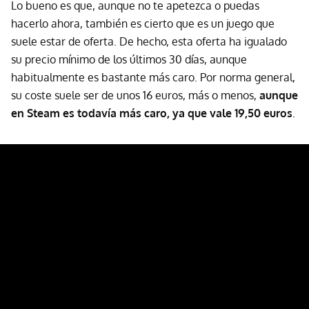
Lo bueno es que, aunque no te apetezca o puedas
hacerlo ahora, también es cierto que es un juego que
suele estar de oferta. De hecho, esta oferta ha igualado
su precio mínimo de los últimos 30 días, aunque
habitualmente es bastante más caro. Por norma general,
su coste suele ser de unos 16 euros, más o menos,
aunque
en Steam es todavía más caro, ya que vale 19,50 euros
.