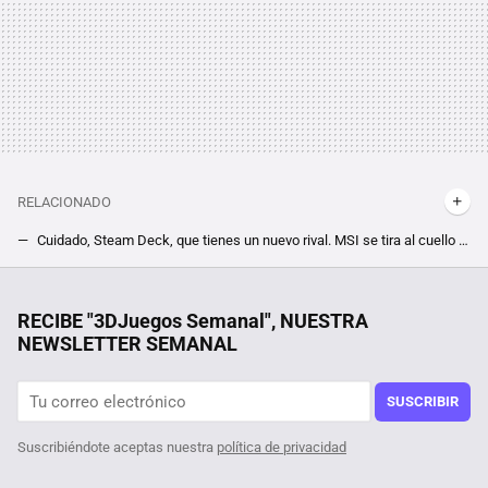
RELACIONADO
Cuidado, Steam Deck, que tienes un nuevo rival. MSI se tira al cuello de Valve con una portátil nueva; la CLAW
Todavía no ha salido, pero el nuevo rival de Steam Deck ya piensa en sus próximas versiones. MSI trabaja en nuevos modelos de la Claw
De haberlo sabido, me habría esperado para comprar este ratón gaming que uso a diario y que ahora sale más barato en PcComponentes
RECIBE "3DJuegos Semanal", NUESTRA
NEWSLETTER SEMANAL
SUSCRIBIR
Suscribiéndote aceptas nuestra
política de privacidad