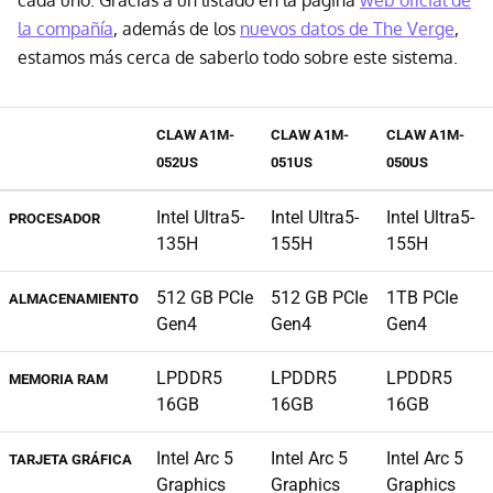
cada uno. Gracias a un listado en la página
web oficial de
la compañía
, además de los
nuevos datos de The Verge
,
estamos más cerca de saberlo todo sobre este sistema.
CLAW A1M-
CLAW A1M-
CLAW A1M-
052US
051US
050US
Intel Ultra5-
Intel Ultra5-
Intel Ultra5-
PROCESADOR
135H
155H
155H
512 GB PCIe
512 GB PCIe
1TB PCIe
ALMACENAMIENTO
Gen4
Gen4
Gen4
LPDDR5
LPDDR5
LPDDR5
MEMORIA RAM
16GB
16GB
16GB
Intel Arc 5
Intel Arc 5
Intel Arc 5
TARJETA GRÁFICA
Graphics
Graphics
Graphics