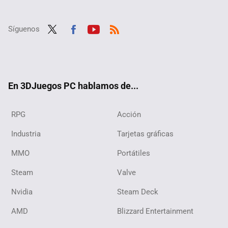
Síguenos
Twit
Fac
Yout
RSS
ter
ebo
ube
ok
En 3DJuegos PC hablamos de...
RPG
Acción
Industria
Tarjetas gráficas
MMO
Portátiles
Steam
Valve
Nvidia
Steam Deck
AMD
Blizzard Entertainment