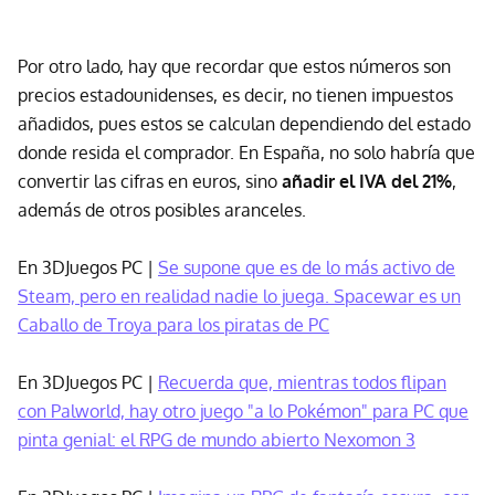
Por otro lado, hay que recordar que estos números son
precios estadounidenses, es decir, no tienen impuestos
añadidos, pues estos se calculan dependiendo del estado
donde resida el comprador. En España, no solo habría que
convertir las cifras en euros, sino
añadir el IVA del 21%
,
además de otros posibles aranceles.
En 3DJuegos PC |
Se supone que es de lo más activo de
Steam, pero en realidad nadie lo juega. Spacewar es un
Caballo de Troya para los piratas de PC
En 3DJuegos PC |
Recuerda que, mientras todos flipan
con Palworld, hay otro juego "a lo Pokémon" para PC que
pinta genial: el RPG de mundo abierto Nexomon 3