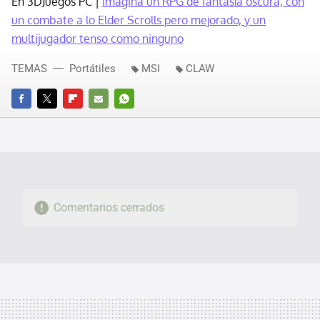
En 3DJuegos PC |
Imagina un RPG de fantasía oscura, con
un combate a lo Elder Scrolls pero mejorado, y un
multijugador tenso como ninguno
TEMAS
Portátiles
MSI
CLAW
FACEBOOK
TWITTER
FLIPBOARD
E-
WHATSAPP
MAIL
Comentarios cerrados