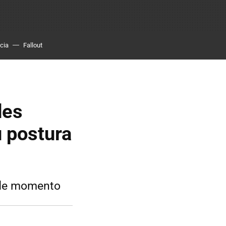
cia
Fallout
des
u postura
s de momento