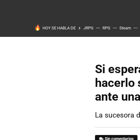
HOY SE HABLA DE
JRPG
RPG
Steam
Si espe
hacerlo 
ante una
La sucesora d
Sin comentarios