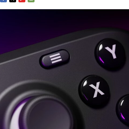
FACEBOOK
TWITTER
FLIPBOARD
E-
MAIL