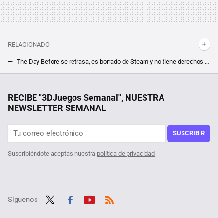
RELACIONADO
The Day Before se retrasa, es borrado de Steam y no tiene derechos de publicación, todo mal para el MMO de zombis
Estas son las 5 "red flags" de The Day Before, porque no tener los derechos de su nombre es solo la punta del iceberg
Es como 'La purga' con hombres lobo y acaba de llegar a streaming. Tiene los mejores efectos especiales de transformación vistos en el subgénero en años
RECIBE "3DJuegos Semanal", NUESTRA
NEWSLETTER SEMANAL
SUSCRIBIR
Suscribiéndote aceptas nuestra
política de privacidad
Síguenos
Twit
Fac
Yout
RSS