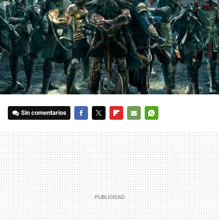
Sin comentarios
FACEBOOK
TWITTER
FLIPBOARD
E-
WHATSAPP
MAIL