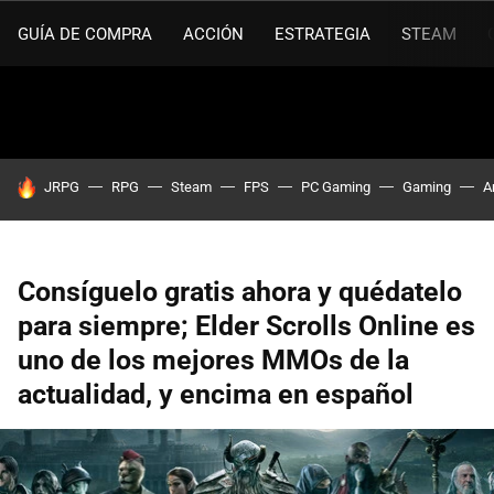
GUÍA DE COMPRA
ACCIÓN
ESTRATEGIA
STEAM
HOY SE HABLA DE
JRPG
RPG
Steam
FPS
PC Gaming
Gaming
A
Consíguelo gratis ahora y quédatelo
para siempre; Elder Scrolls Online es
uno de los mejores MMOs de la
actualidad, y encima en español