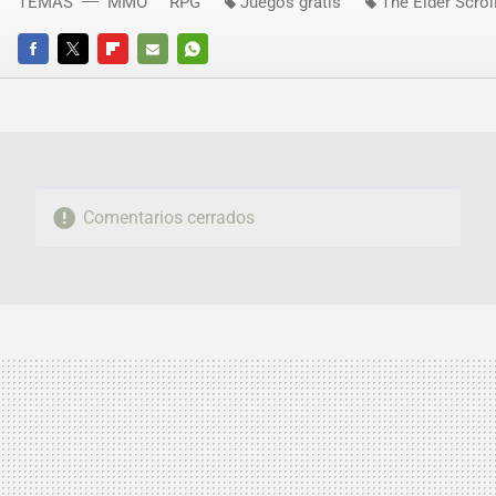
TEMAS
MMO
RPG
Juegos gratis
The Elder Scrol
FACEBOOK
TWITTER
FLIPBOARD
E-
WHATSAPP
MAIL
Comentarios cerrados