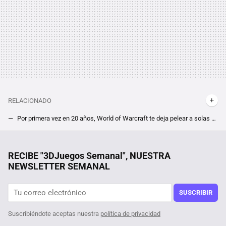
RELACIONADO
Por primera vez en 20 años, World of Warcraft te deja pelear a solas contra su jefe más difícil. La última raid del MMO incluye un modo historia
El MMO más esperado de todo 2024 sufre un aterrizaje forzoso en Steam. Las reseñas negativas plagan el estreno de Throne and Liberty
Fue a una entrevista de trabajo de Apple y acabaron haciéndole preguntas sobre huevos, monedas y cajas vacías
RECIBE "3DJuegos Semanal", NUESTRA
NEWSLETTER SEMANAL
Tras jugar 400 horas a The Witcher 3 descubren un nuevo NPC, y su quest en el RPG viene con moraleja acerca de mentir un pelín retorcida
¿Un survival de mundo abierto en el que despliegas tus barcos como si fueran pokémons? Es una de las propuestas más alocadas pero bien recibidas de Steam ahora mismo
SUSCRIBIR
Suscribiéndote aceptas nuestra
política de privacidad