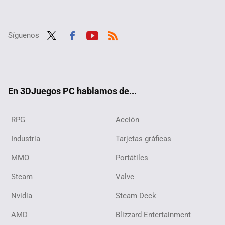
Síguenos
Twit
Fac
Yout
RSS
ter
ebo
ube
ok
En 3DJuegos PC hablamos de...
RPG
Acción
Industria
Tarjetas gráficas
MMO
Portátiles
Steam
Valve
Nvidia
Steam Deck
AMD
Blizzard Entertainment