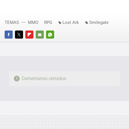
TEMAS
MMO
RPG
Lost Ark
Smilegate
FACEBOOK
TWITTER
FLIPBOARD
E-
WHATSAPP
MAIL
Comentarios cerrados