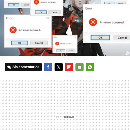
Sin comentarios
FACEBOOK
TWITTER
FLIPBOARD
E-
WHATSAPP
MAIL