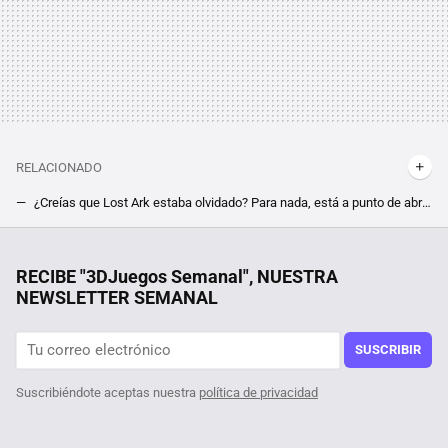
RELACIONADO
¿Creías que Lost Ark estaba olvidado? Para nada, está a punto de abrir una nueva región explorable este mismo verano
Los grandes MMO están haciendo algo inaudito últimamente: olvidarse de la subida de nivel por el bien de todos
La primera GPU de la historia cumple 25 años y demuestra todo lo que ha avanzado el sector en las últimas décadas
RECIBE "3DJuegos Semanal", NUESTRA
NEWSLETTER SEMANAL
Call of Duty Black Ops 6 revela sus requisitos mínimos y recomendados en PC. Apunta a ser la superproducción menos exigente de 2024
Solo es una demo, pero ya está plantándole cara hasta a Helldivers 2. En su primer día, la prueba gratis de Delta Force triunfa en Steam
SUSCRIBIR
Suscribiéndote aceptas nuestra
política de privacidad