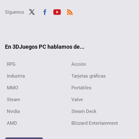
Síguenos
Twit
Fac
Yout
RSS
ter
ebo
ube
ok
En 3DJuegos PC hablamos de...
RPG
Acción
Industria
Tarjetas gráficas
MMO
Portátiles
Steam
Valve
Nvidia
Steam Deck
AMD
Blizzard Entertainment