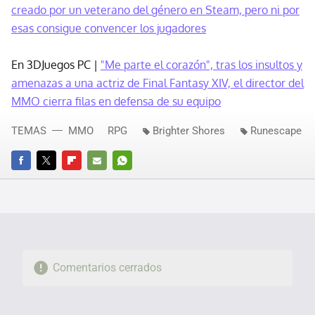
creado por un veterano del género en Steam, pero ni por
esas consigue convencer los jugadores
En 3DJuegos PC |
"Me parte el corazón", tras los insultos y
amenazas a una actriz de Final Fantasy XIV, el director del
MMO cierra filas en defensa de su equipo
TEMAS
MMO
RPG
Brighter Shores
Runescape
FACEBOOK
TWITTER
FLIPBOARD
E-
WHATSAPP
MAIL
Comentarios cerrados