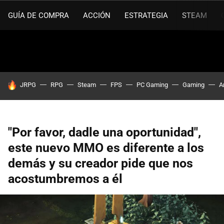
GUÍA DE COMPRA
ACCIÓN
ESTRATEGIA
STEAM
HOY SE HABLA DE
JRPG
RPG
Steam
FPS
PC Gaming
Gaming
A
"Por favor, dadle una oportunidad",
este nuevo MMO es diferente a los
demás y su creador pide que nos
acostumbremos a él