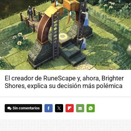
El creador de RuneScape y, ahora, Brighter
Shores, explica su decisión más polémica
Sin comentarios
FACEBOOK
TWITTER
FLIPBOARD
E-
WHATSAPP
MAIL