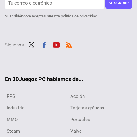
SUSCRIBIR
Suscribiéndote aceptas nuestra
política de privacidad
Síguenos
Twit
Fac
Yout
RSS
ter
ebo
ube
ok
En 3DJuegos PC hablamos de...
RPG
Acción
Industria
Tarjetas gráficas
MMO
Portátiles
Steam
Valve