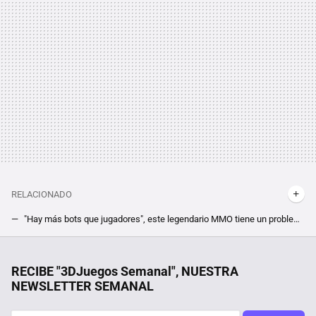
RELACIONADO
"Hay más bots que jugadores", este legendario MMO tiene un problema con las IA. World of Warcraft Classic necesita hacer algo
Last Epoch ya tiene más jugadores que Diablo 4, pero en realidad tiene truco y te lo cuento
De 75 millones de euros a más de 1.000 millones en solo tres años: ¿cuál es el secreto detrás del éxito de los monitores OLED?
RECIBE "3DJuegos Semanal", NUESTRA
NEWSLETTER SEMANAL
Los fans del terror y el rol quedarán encantados con este inquietante juego de Steam que parece salido de las páginas de Junji Ito
Fue el juego estrella de la Epic Games Store pero ahora se ha desplomado de precio en Steam. Tienes una semana para hacerte con Borderlands 3 casi regalado