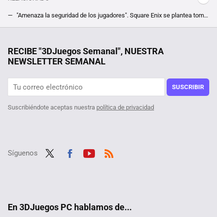
"Amenaza la seguridad de los jugadores". Square Enix se plantea tomar acciones legales contra un mod de Final Fantasy XIV
Los fans demostraron su ingenio para rescatar su juego favorito de un modelo de negocio abusivo
11 años después del veto europeo a Rusia, un antiguo fabricante de chips sufre las consecuencias: 36 meses de cárcel
RECIBE "3DJuegos Semanal", NUESTRA
NEWSLETTER SEMANAL
Es un clásico de la estrategia en tiempo real y que ahora puedes jugar en cooperativo gracias a un mod
Si quieres hacer que el primer The Witcher tenga unos gráficos más "next gen", necesitas este mod para PC
SUSCRIBIR
Suscribiéndote aceptas nuestra
política de privacidad
Síguenos
Twit
Fac
Yout
RSS
ter
ebo
ube
ok
En 3DJuegos PC hablamos de...