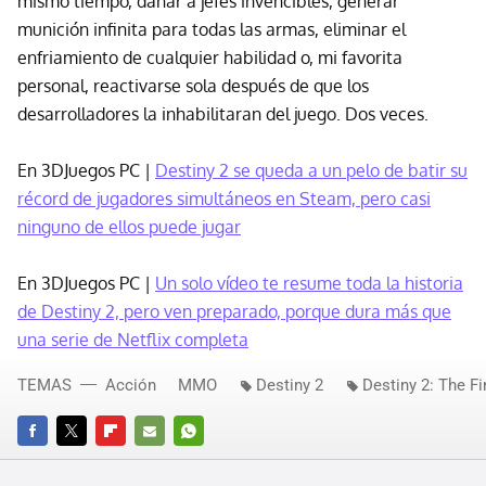
mismo tiempo, dañar a jefes invencibles, generar
munición infinita para todas las armas, eliminar el
enfriamiento de cualquier habilidad o, mi favorita
personal, reactivarse sola después de que los
desarrolladores la inhabilitaran del juego. Dos veces.
En 3DJuegos PC |
Destiny 2 se queda a un pelo de batir su
récord de jugadores simultáneos en Steam, pero casi
ninguno de ellos puede jugar
En 3DJuegos PC |
Un solo vídeo te resume toda la historia
de Destiny 2, pero ven preparado, porque dura más que
una serie de Netflix completa
TEMAS
Acción
MMO
Destiny 2
Destiny 2: The F
FACEBOOK
TWITTER
FLIPBOARD
E-
WHATSAPP