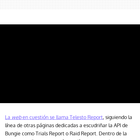
La
web
en cuestión se llama Telesto Report
, siguiendo la
línea de otras páginas dedicadas a escudriñar la API de
Bungie como Trials Report o Raid Report. Dentro de la