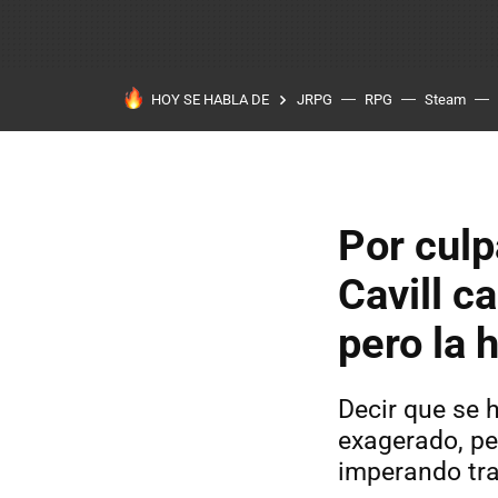
HOY SE HABLA DE
JRPG
RPG
Steam
Por culp
Cavill c
pero la h
Decir que se 
exagerado, pe
imperando tr