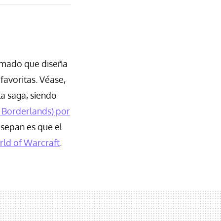
umado que diseña
avoritas. Véase,
a saga, siendo
e Borderlands) por
o sepan es que el
ld of Warcraft
.