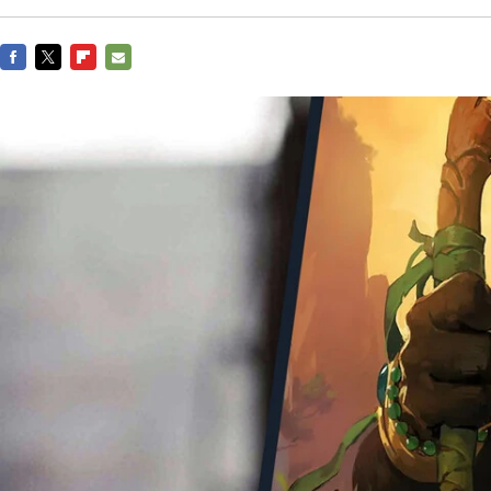
FACEBOOK
TWITTER
FLIPBOARD
E-
MAIL