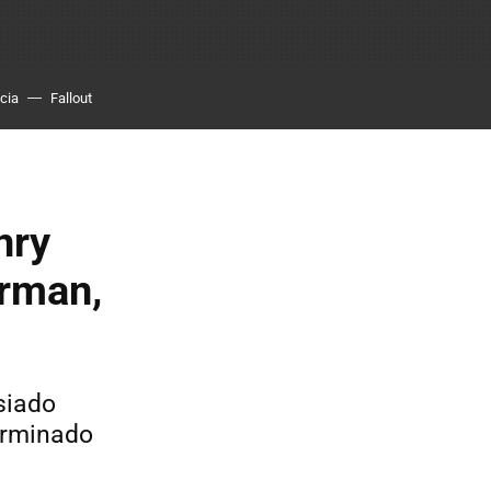
cia
Fallout
nry
erman,
siado
erminado