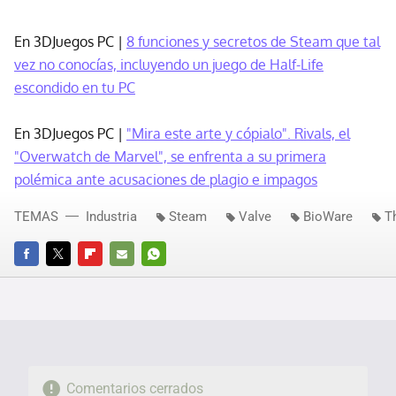
En 3DJuegos PC |
8 funciones y secretos de Steam que tal
vez no conocías, incluyendo un juego de Half-Life
escondido en tu PC
En 3DJuegos PC |
"Mira este arte y cópialo". Rivals, el
"Overwatch de Marvel", se enfrenta a su primera
polémica ante acusaciones de plagio e impagos
TEMAS
Industria
Steam
Valve
BioWare
T
FACEBOOK
TWITTER
FLIPBOARD
E-
WHATSAPP
MAIL
Comentarios cerrados