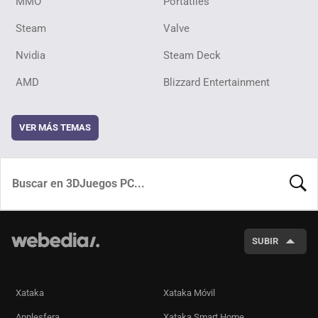
MMO
Portátiles
Steam
Valve
Nvidia
Steam Deck
AMD
Blizzard Entertainment
VER MÁS TEMAS
BUSCA
SUBIR
Xataka
Xataka Móvil
Applesfera
Xataka Smart Home