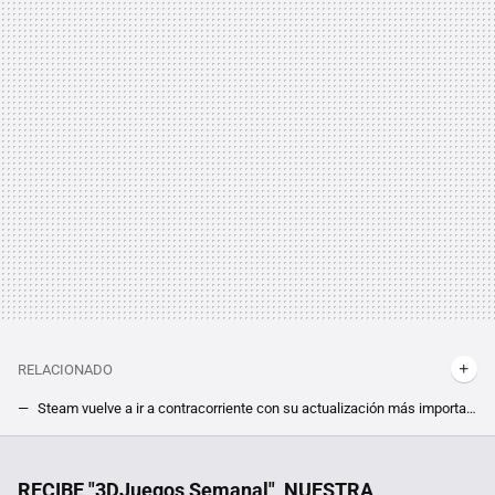
RELACIONADO
Steam vuelve a ir a contracorriente con su actualización más importante en un año. Para Valve, la industria no da la prioridad que se merecen a las demos
Los últimos cambios de Steam ya se sienten, y tienen consecuencias inesperadas que amenazan a los desarrolladores más pequeños
Massimo Dutti en liquidación: chaquetas, camisas, zapatillas y más a mitad de precio
RECIBE "3DJuegos Semanal", NUESTRA