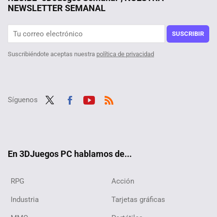
NEWSLETTER SEMANAL
Llevamos 2 semanas de 2025 y Steam ha estrenado 514 juegos. Esto es un problema, la tienda de Valve sufre y nosotros con ella
"Nos ha llevado 12 años de trabajo". La mayor ambición de Valve comenzó hace más de una década, y tiene que ver con SteamOS
SUSCRIBIR
Suscribiéndote aceptas nuestra
política de privacidad
Síguenos
Twit
Fac
Yout
RSS
ter
ebo
ube
ok
En 3DJuegos PC hablamos de...
RPG
Acción
Industria
Tarjetas gráficas