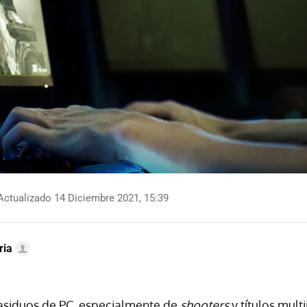
ctualizado 14 Diciembre 2021, 15:39
ria
 asiduos de PC, especialmente de
shooters
y títulos mul