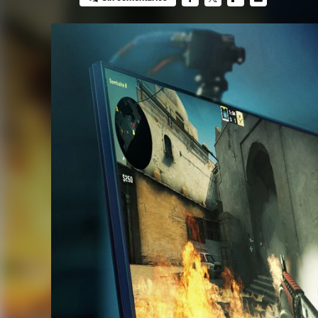
FACEBOOK
TWITTER
FLIPBOARD
E-
MAIL