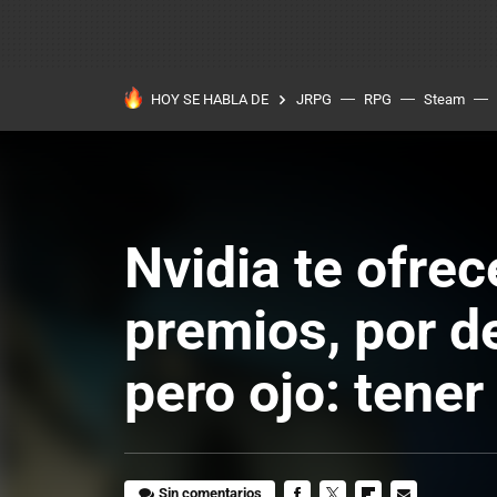
HOY SE HABLA DE
JRPG
RPG
Steam
Nvidia te ofrec
premios, por d
pero ojo: tener
Sin comentarios