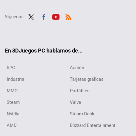
Síguenos
Twit
Fac
Yout
RSS
ter
ebo
ube
ok
En 3DJuegos PC hablamos de...
RPG
Acción
Industria
Tarjetas gráficas
MMO
Portátiles
Steam
Valve
Nvidia
Steam Deck
AMD
Blizzard Entertainment