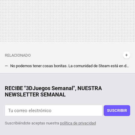
RELACIONADO
No podemos tener cosas bonitas. La comunidad de Steam está en decadencia, y el detonante es un emoji de bufón
De la marabunta de juegos de Steam en 2023, "solo" unos 500 consiguieron el hito de ganar más de 3 millones de dólares
Con esta web de la UE podrás aprender idiomas gratis: inglés, francés o italiano a cualquier nivel
RECIBE "3DJuegos Semanal", NUESTRA
NEWSLETTER SEMANAL
Libros de Star Wars para los fans de la saga: ¿cuáles son los mejores? Consejos y recomendaciones
11 mejores juegos de mesa si eres fan de la estrategia (AoE, Civilization, Anno...): ¿cuál es mejor comprar? Consejos y recomendaciones
SUSCRIBIR
Suscribiéndote aceptas nuestra
política de privacidad