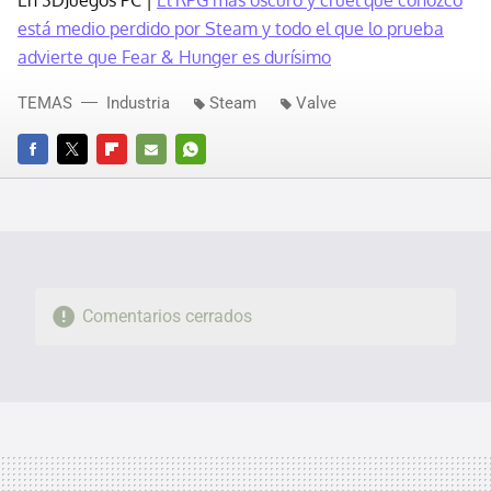
En 3DJuegos PC |
El RPG más oscuro y cruel que conozco
está medio perdido por Steam y todo el que lo prueba
advierte que Fear & Hunger es durísimo
TEMAS
Industria
Steam
Valve
FACEBOOK
TWITTER
FLIPBOARD
E-
WHATSAPP
MAIL
Comentarios cerrados