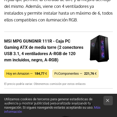
del mismo. Además, viene con 4 ventiladores ya
instalados y permite instalar hasta un máximo de 6, todos
ellos compatibles con iluminación RGB.
MSI MPG GUNGNIR 111R - Caja PC
Gaming ATX de media torre (2 conectores
USB 3.1, 4 ventiladores A-RGB de 120
mm incluidos, negro, A-RGB)
Hoy en Amazon —
184,77
€
PcComponentes —
221,76
€
El precio podría variar. Obtenemos comisión por estos enlaces
Utilizamos cookies de terceros para generar estadísticas de
Fractal Design North XL Charcoal TG Dark
audiencia y mostrar publicidad personalizada analizando tu
navegación. Si sigues navegando estarás aceptando su uso.
Más
información