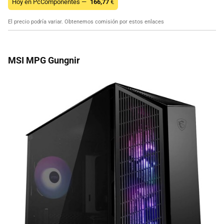
Hoy en PcComponentes —
166,77
€
El precio podría variar. Obtenemos comisión por estos enlaces
MSI MPG Gungnir