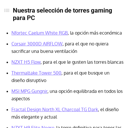
Nuestra selección de torres gaming
para PC
Nfortec Caelum White RGB
, la opción más económica
Corsair 3000D AIRFLOW
, para el que no quiera
sacrificar una buena ventilación
NZXT H5 Flow
, para el que le gusten las torres blancas
Thermaltake Tower 500
, para el que busque un
diseño disruptivo
MSI MPG Gungnir
, una opción equilibrada en todos los
aspectos
Fractal Design North XL Charcoal TG Dark
, el diseño
más elegante y actual
NZXT H9 Elite Negro
, la torre definitiva para tener las