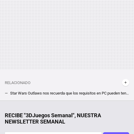
RELACIONADO
Star Wars Outlaws nos recuerda que los requisitos en PC pueden tener trampa. El juego es tan exigente que no se contempla sin DLSS o FSR
"Será el mejor juego de acción de 2024". Uno de los padres de Doom ya lo ha probado, y tiene fe ciega en Warhammer 40.000 Space Marine 2
Un extrabajador de Microsoft explica por qué la barra de progreso de Windows fallaba tanto. Llegaba a estimar “39 años restantes”
RECIBE "3DJuegos Semanal", NUESTRA
NEWSLETTER SEMANAL
"Estamos increíblemente apenados". Los creadores de Path of Exile 2 explican el fallo de seguridad que puso en jaque a su comunidad
Uno de los mejores RPG cyberpunk de los últimos años está de oferta a poco más de 5 euros, pero solo por tiempo limitado