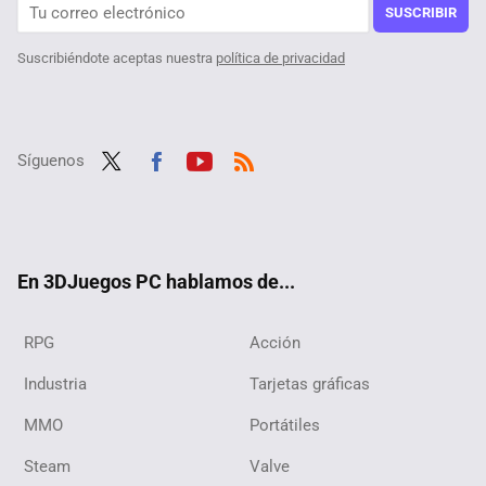
SUSCRIBIR
Suscribiéndote aceptas nuestra
política de privacidad
Síguenos
Twit
Fac
Yout
RSS
ter
ebo
ube
ok
En 3DJuegos PC hablamos de...
RPG
Acción
Industria
Tarjetas gráficas
MMO
Portátiles
Steam
Valve