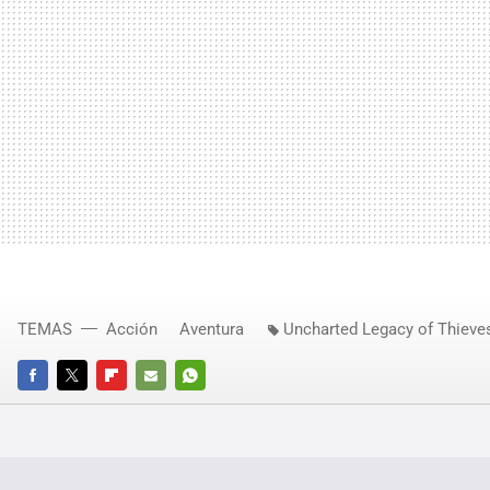
TEMAS
Acción
Aventura
Uncharted Legacy of Thieves
FACEBOOK
TWITTER
FLIPBOARD
E-
WHATSAPP
MAIL