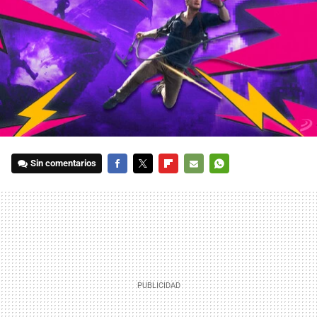
Sin comentarios
FACEBOOK
TWITTER
FLIPBOARD
E-
WHATSAPP
MAIL