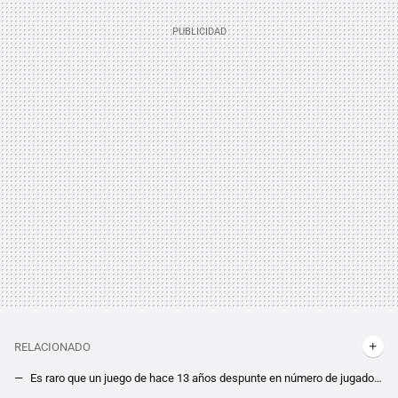
RELACIONADO
Es raro que un juego de hace 13 años despunte en número de jugadores, pero el potente lanzamiento en Steam de Space Marine 2 revive a su precuela