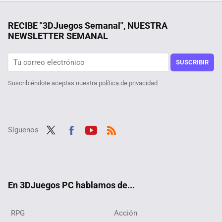
Si Valve no hace Half-Life 3, los fans lo convertirán en realidad. Hasta con ventana de lanzamiento, el misterioso Project Borealis revive
La debacle demográfica en Europa, expuesta en este mapa con un invitado engañoso: Mónaco
RECIBE "3DJuegos Semanal", NUESTRA
NEWSLETTER SEMANAL
Un usuario descubre que su octogenaria tía ha pasado casi tanto tiempo en Steam como él, y además es jugadora ''hardcore'' de sus títulos favoritos
Querían superar Halo 3 de la forma más difícil posible, y lo consiguieron logrando además un récord que se antoja imposible hasta para los más hábiles
SUSCRIBIR
Suscribiéndote aceptas nuestra
política de privacidad
Síguenos
Twit
Fac
Yout
RSS
ter
ebo
ube
ok
En 3DJuegos PC hablamos de...
RPG
Acción