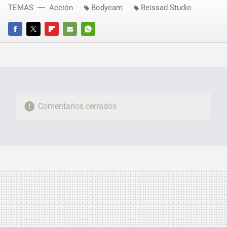
TEMAS
Acción
Bodycam
Reissad Studio
FACEBOOK
TWITTER
FLIPBOARD
E-
WHATSAPP
MAIL
Comentarios cerrados