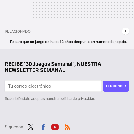
RELACIONADO
Es raro que un juego de hace 13 años despunte en número de jugadores, pero el potente lanzamiento en Steam de Space Marine 2 revive a su precuela
Si Valve no hace Half-Life 3, los fans lo convertirán en realidad. Hasta con ventana de lanzamiento, el misterioso Project Borealis revive
28 autoras para informarse y reflexionar sobre videojuegos
RECIBE "3DJuegos Semanal", NUESTRA
NEWSLETTER SEMANAL
Un usuario descubre que su octogenaria tía ha pasado casi tanto tiempo en Steam como él, y además es jugadora ''hardcore'' de sus títulos favoritos
¿Un survival de mundo abierto en el que despliegas tus barcos como si fueran pokémons? Es una de las propuestas más alocadas pero bien recibidas de Steam ahora mismo
SUSCRIBIR
Suscribiéndote aceptas nuestra
política de privacidad
Síguenos