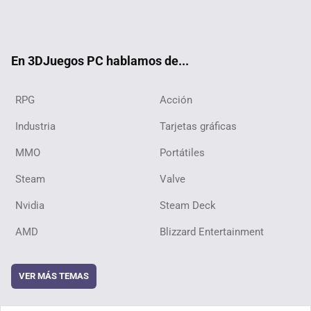
Twit
Fac
Yout
RSS
ter
ebo
ube
ok
En 3DJuegos PC hablamos de...
RPG
Acción
Industria
Tarjetas gráficas
MMO
Portátiles
Steam
Valve
Nvidia
Steam Deck
AMD
Blizzard Entertainment
VER MÁS TEMAS