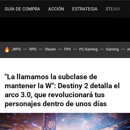
GUÍA DE COMPRA
ACCIÓN
ESTRATEGIA
STEAM
HOY SE HABLA DE
JRPG
RPG
Steam
FPS
PC Gaming
Gaming
A
"La llamamos la subclase de
mantener la W": Destiny 2 detalla el
arco 3.0, que revolucionará tus
personajes dentro de unos días