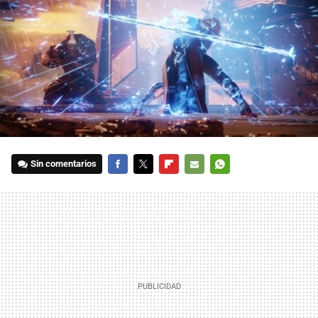
Sin comentarios
FACEBOOK
TWITTER
FLIPBOARD
E-
WHATSAPP
MAIL