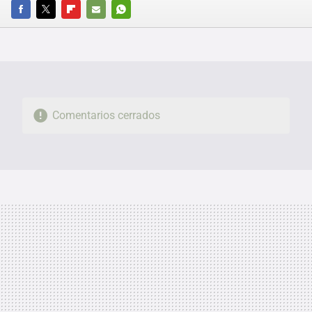
FACEBOOK
TWITTER
FLIPBOARD
E-
WHATSAPP
MAIL
Comentarios cerrados