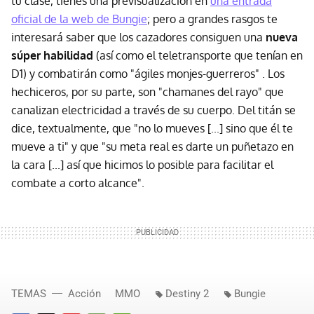
tu clase, tienes una previsualización en
una entrada
oficial de la web de Bungie
; pero a grandes rasgos te
interesará saber que los cazadores consiguen una
nueva
súper habilidad
(así como el teletransporte que tenían en
D1) y combatirán como "ágiles monjes-guerreros" . Los
hechiceros, por su parte, son "chamanes del rayo" que
canalizan electricidad a través de su cuerpo. Del titán se
dice, textualmente, que "no lo mueves [...] sino que él te
mueve a ti" y que "su meta real es darte un puñetazo en
la cara [...] así que hicimos lo posible para facilitar el
combate a corto alcance".
TEMAS
Acción
MMO
Destiny 2
Bungie