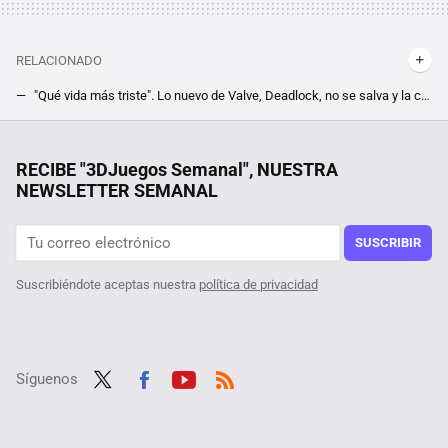
RELACIONADO
"Qué vida más triste". Lo nuevo de Valve, Deadlock, no se salva y la comunidad ya está encontrándose con sus primeros tramposos, y son malísimos
Momento histórico para Warhammer en Steam. Su nuevo juego de acción, Space Marine 2, se convierte en el título con más jugadores de la saga
El outlet de MediaMarkt tiene esta PlayStation 5 Pro rebajada, que sale por casi 100 euros menos
RECIBE "3DJuegos Semanal", NUESTRA
NEWSLETTER SEMANAL
Tras jugar 400 horas a The Witcher 3 descubren un nuevo NPC, y su quest en el RPG viene con moraleja acerca de mentir un pelín retorcida
Está en Steam por menos de 1 euro, y se trata de uno de los MMORPG con más contenido de los que hay en el género. Descubre Black Desert Online
SUSCRIBIR
Suscribiéndote aceptas nuestra
política de privacidad
Síguenos
Twit
Fac
Yout
RSS
ter
ebo
ube