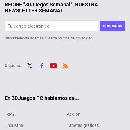
Un joven de 19 años hackeó el iPhone, fue contratado por Apple y terminó despedido por no contestar a un correo
RECIBE "3DJuegos Semanal", NUESTRA
NEWSLETTER SEMANAL
Tras jugar 400 horas a The Witcher 3 descubren un nuevo NPC, y su quest en el RPG viene con moraleja acerca de mentir un pelín retorcida
Está en Steam por menos de 1 euro, y se trata de uno de los MMORPG con más contenido de los que hay en el género. Descubre Black Desert Online
SUSCRIBIR
Suscribiéndote aceptas nuestra
política de privacidad
Síguenos
Twit
Fac
Yout
RSS
ter
ebo
ube
ok
En 3DJuegos PC hablamos de...
RPG
Acción
Industria
Tarjetas gráficas