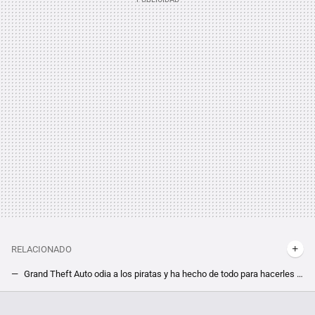
RELACIONADO
Grand Theft Auto odia a los piratas y ha hecho de todo para hacerles la vida imposible
Un extrabajador de GTA San Andreas desvela un misterio sin resolver con años de antigüedad