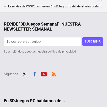
Leyendas de CSGO: por qué en Dust2 hay un grafiti de alguien portando cuatro AWP (que no vas a volver a ver)
No está ni anunciado, pero lo nuevo de Valve ya es todo un éxito. En Steam, hay una beta secreta para Deadlock, y está triunfando
Premios Goya 2025, nuestra quiniela: entre autobuses, terroristas, burgueses catalanes y grupos indie
RECIBE "3DJuegos Semanal", NUESTRA
NEWSLETTER SEMANAL
Dos de los mejores juegos de acción actuales tienen algo en común: recompensan solo a los jugadores más valientes
Se desploma el precio de uno de los RPG de mundo abierto más exitosos de Steam con 90% de reseñas positivas
SUSCRIBIR
Suscribiéndote aceptas nuestra
política de privacidad
Síguenos
Twit
Fac
Yout
RSS
ter
ebo
ube
ok
En 3DJuegos PC hablamos de...