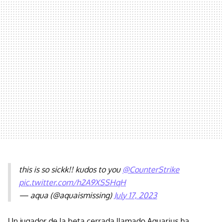
this is so sickk!! kudos to you
@CounterStrike
pic.twitter.com/h2A9XSSHqH
— aqua (@aquaismissing)
July 17, 2023
Un jugador de la beta cerrada llamado Aquarius ha