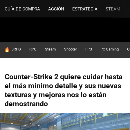
GUÍA DE COMPRA
ACCIÓN
ESTRATEGIA
STEAM
HOY SE HABLA DE
JRPG
RPG
Steam
Shooter
FPS
PC Gaming
G
Counter-Strike 2 quiere cuidar hasta
el más mínimo detalle y sus nuevas
texturas y mejoras nos lo están
demostrando