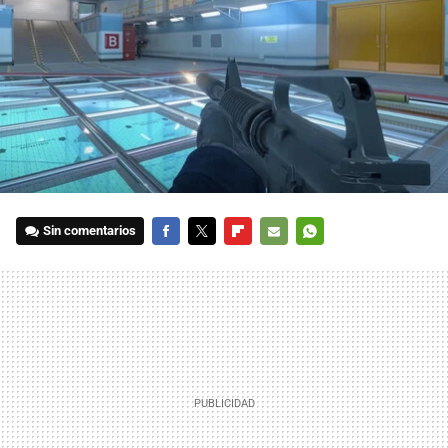
Sin comentarios
FACEBOOK
TWITTER
FLIPBOARD
E-
WHATSAPP
MAIL