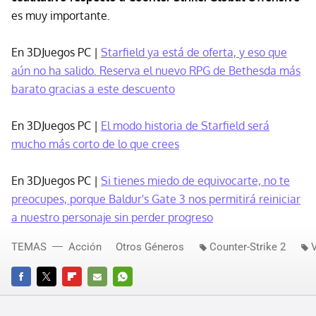
es muy importante.
En 3DJuegos PC |
Starfield ya está de oferta, y eso que
aún no ha salido. Reserva el nuevo RPG de Bethesda más
barato gracias a este descuento
En 3DJuegos PC |
El modo historia de Starfield será
mucho más corto de lo que crees
En 3DJuegos PC |
Si tienes miedo de equivocarte, no te
preocupes, porque Baldur's Gate 3 nos permitirá reiniciar
a nuestro personaje sin perder progreso
TEMAS
Acción
Otros Géneros
Counter-Strike 2
FACEBOOK
TWITTER
FLIPBOARD
E-
WHATSAPP
MAIL