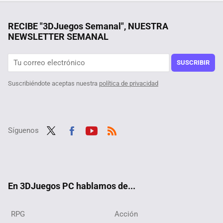
340.000 usuarios descontentos con Valve han encuadernado su queja y se la han mandado. La campaña para salvar Team Fortress 2 da un nuevo giro
Si la pregunta es cuánto dinero existe en el mundo por persona, este revelador gráfico tiene la respuesta
RECIBE "3DJuegos Semanal", NUESTRA
NEWSLETTER SEMANAL
El RPG futurista CyberPunk 2077 tiene una habitación secreta que muy pocos conocen y sólo encontrarás la contraseña que la abre en ciertas versiones del juego
Por sólo 6 euros en Steam, te puedes hacer con el mejor juego de estrategia de la saga Anno, pero date prisa que este mínimo histórico terminará pronto
SUSCRIBIR
Suscribiéndote aceptas nuestra
política de privacidad
Síguenos
Twit
Fac
Yout
RSS
ter
ebo
ube
ok
En 3DJuegos PC hablamos de...
RPG
Acción