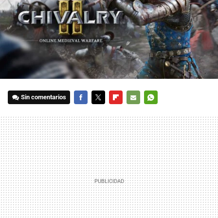
Sin comentarios
FACEBOOK
TWITTER
FLIPBOARD
E-
WHATSAPP
MAIL