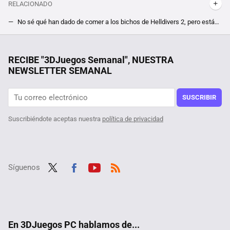
RELACIONADO
No sé qué han dado de comer a los bichos de Helldivers 2, pero están más locos que nunca e irá a más
El mejor juego de Dragon Ball está de oferta más barato que nunca. Por el precio de un menú Big Mac, hazte con FighterZ
Da igual si es para ti o para hacer un regalo: un set de LEGO® es siempre un acierto y estos son los mejores que podemos comprar ahora
RECIBE "3DJuegos Semanal", NUESTRA
NEWSLETTER SEMANAL
Querían superar Halo 3 de la forma más difícil posible, y lo consiguieron logrando además un récord que se antoja imposible hasta para los más hábiles
Tras jugar 400 horas a The Witcher 3 descubren un nuevo NPC, y su quest en el RPG viene con moraleja acerca de mentir un pelín retorcida
SUSCRIBIR
Suscribiéndote aceptas nuestra
política de privacidad
Síguenos
Twit
Fac
Yout
RSS
ter
ebo
ube
ok
En 3DJuegos PC hablamos de...