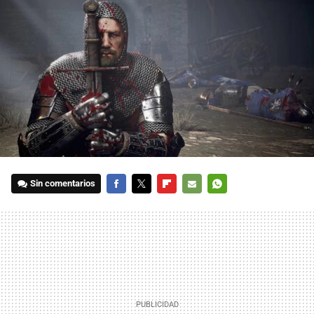
Sin comentarios
FACEBOOK
TWITTER
FLIPBOARD
E-
WHATSAPP
MAIL