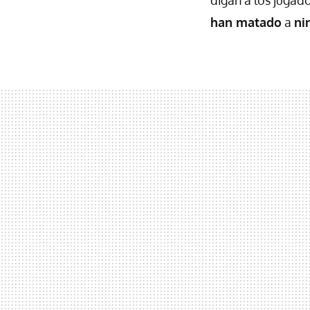
digan a los jugad
han matado
a
ni