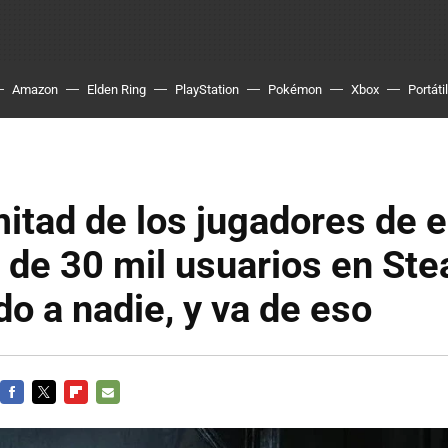
Amazon
Elden Ring
PlayStation
Pokémon
Xbox
Portátil
mitad de los jugadores de 
 de 30 mil usuarios en St
o a nadie, y va de eso
FACEBOOK
TWITTER
FLIPBOARD
E-
MAIL