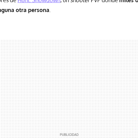
ores de
Hunt: Showdown
, un
shooter
PVP donde
miles 
nguna otra persona
.