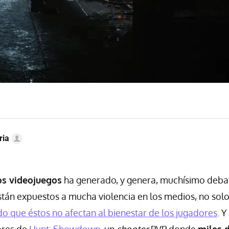
ria
os videojuegos
ha generado, y genera, muchísimo deba
stán expuestos a mucha violencia en los medios, no solo
o que éstos no afectan al bienestar de los jugadores
. Y