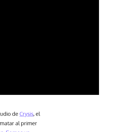
studio de
Crysis
, el
 matar al primer