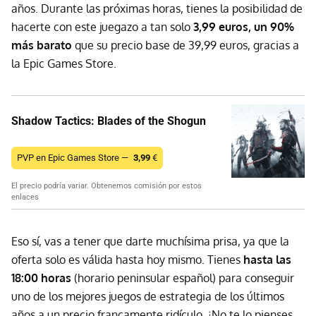
años. Durante las próximas horas, tienes la posibilidad de
hacerte con este juegazo a tan solo
3,99 euros, un 90%
más barato
que su precio base de 39,99 euros, gracias a
la Epic Games Store.
Shadow Tactics: Blades of the Shogun
PVP en Epic Games Store —
3,99
€
El precio podría variar. Obtenemos comisión por estos
enlaces
Eso sí, vas a tener que darte muchísima prisa, ya que la
oferta solo es válida hasta hoy mismo. Tienes
hasta las
18:00 horas
(horario peninsular español) para conseguir
uno de los mejores juegos de estrategia de los últimos
años a un precio francamente ridículo. ¡No te lo pienses