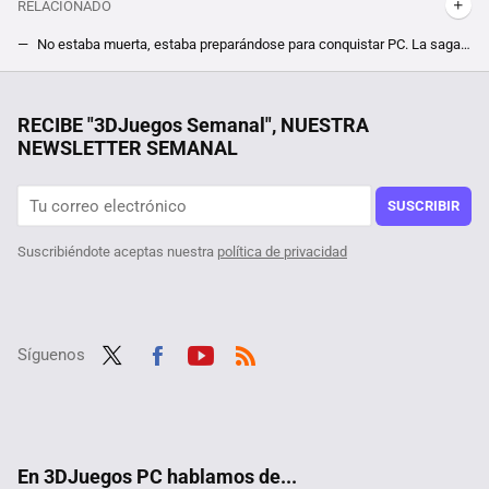
RELACIONADO
No estaba muerta, estaba preparándose para conquistar PC. La saga Anno regresa por todo alto con 117 Pax Romana
Robin Williams tiene la culpa de que los juegos de Civilization lleven el nombre de Sid Meier al principio
He probado la transcripción automática de los audios de WhatsApp y lo tengo claro: no vuelvo a escuchar un audio
RECIBE "3DJuegos Semanal", NUESTRA
NEWSLETTER SEMANAL
Uno de los mundos abiertos más esperados del año anuncia fecha en PC, pero no podrás jugarlo porque sus creadores dan prioridad a China
Ahorra más de 130 euros y hazte con juegos de Batman, The Walking y hasta Monkey Island gracias a esta oferta por tiempo limitado
SUSCRIBIR
Suscribiéndote aceptas nuestra
política de privacidad
Síguenos
Twit
Fac
Yout
RSS
ter
ebo
ube
ok
En 3DJuegos PC hablamos de...