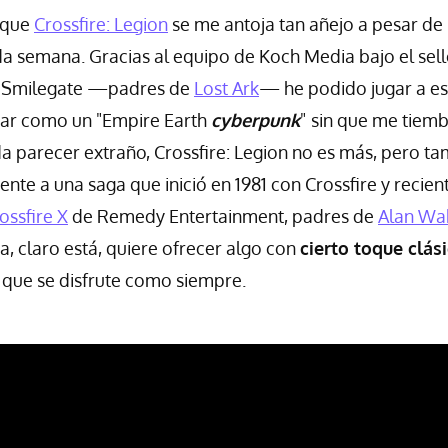
o que
Crossfire: Legion
se me antoja tan añejo a pesar de 
 semana. Gracias al equipo de Koch Media bajo el sel
e Smilegate —padres de
Lost Ark
— he podido jugar a e
icar como un "Empire Earth
cyberpunk
"
sin que me tiemb
 parecer extraño, Crossfire: Legion no es más, pero t
ente a una saga que inició en 1981 con Crossfire y recie
ossfire X
de Remedy Entertainment, padres de
Alan Wa
a, claro está, quiere ofrecer algo con
cierto toque clás
 que se disfrute como siempre.