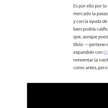
Es por ello por l
mercado la pasada
y con la ayuda d
bien podría calif
que, aunque pueda
título —perteneci
expandido con
Cr
reinventar la rued
como antes, pero