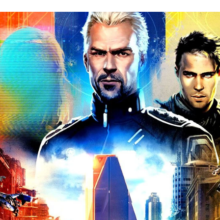
CEBOOK
TWITTER
FLIPBOARD
E-
MAIL