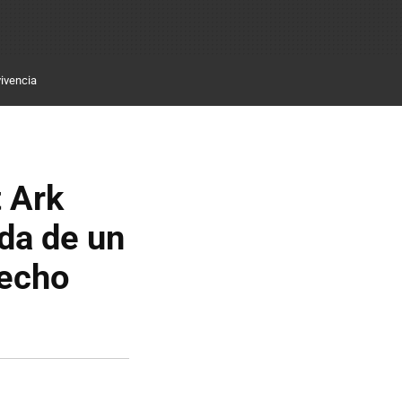
ivencia
t Ark
da de un
hecho