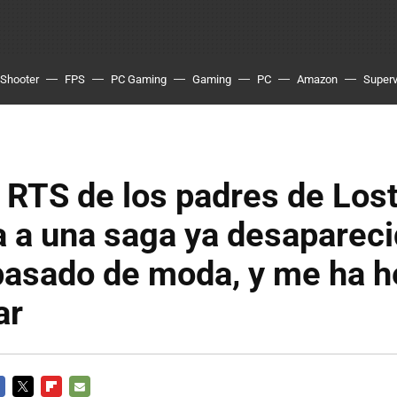
Shooter
FPS
PC Gaming
Gaming
PC
Amazon
Superv
 RTS de los padres de Los
 a una saga ya desapareci
pasado de moda, y me ha 
ar