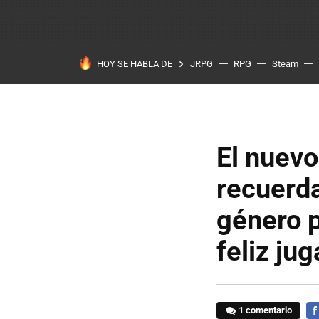
HOY SE HABLA DE
JRPG
RPG
Steam
El nuevo
recuerda
género 
feliz jug
1 comentario