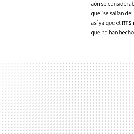
aún se considera
que "se salían de
así ya que el
RTS 
que no han hecho 