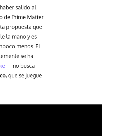
haber salido al
lo de Prime Matter
sta propuesta que
le la mano y es
ampoco menos. El
ntemente se ha
ke
— no busca
ico
, que se juegue