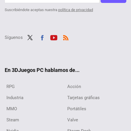
Suscribiéndote aceptas nuestra
política de privacidad
Síguenos
Twit
Fac
Yout
RSS
ter
ebo
ube
ok
En 3DJuegos PC hablamos de...
RPG
Acción
Industria
Tarjetas gráficas
MMO
Portátiles
Steam
Valve