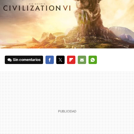
Sin comentarios
FACEBOOK
TWITTER
FLIPBOARD
E-
WHATSAPP
MAIL