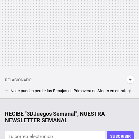
RELACIONADO
No te puedes perder las Rebajas de Primavera de Steam en estrategia y aquí están las más destacadas
Capitalismo y comunismo libraron un gran pulso en este juego de estrategia y ciencia ficción ya olvidado. Así fue Sid Meier's Alpha Centauri
Los bloqueos de IP de LaLiga ya afectan a la RAE o las webs de los ayuntamientos, mientras se puede seguir viendo el fútbol gratis
RECIBE "3DJuegos Semanal", NUESTRA
NEWSLETTER SEMANAL
Por sólo 6 euros en Steam, te puedes hacer con el mejor juego de estrategia de la saga Anno, pero date prisa que este mínimo histórico terminará pronto
¿Un survival de mundo abierto en el que despliegas tus barcos como si fueran pokémons? Es una de las propuestas más alocadas pero bien recibidas de Steam ahora mismo
SUSCRIBIR