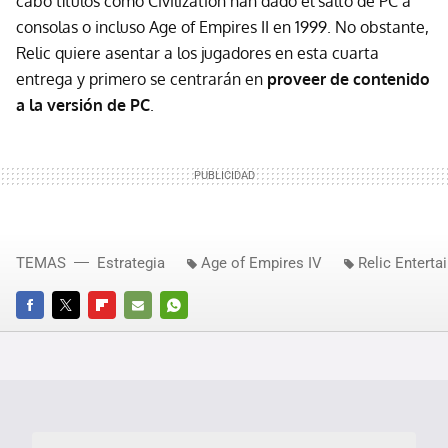
cabo títulos como Civilization han dado el salto de PC a
consolas o incluso Age of Empires II en 1999. No obstante,
Relic quiere asentar a los jugadores en esta cuarta
entrega y primero se centrarán en
proveer de contenido
a la versión de PC
.
TEMAS
Estrategia
Age of Empires IV
Relic Enterta
FACEBOOK
TWITTER
FLIPBOARD
E-
WHATSAPP
MAIL