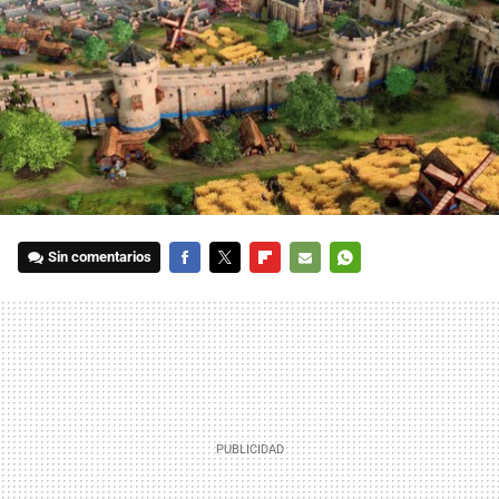
Sin comentarios
FACEBOOK
TWITTER
FLIPBOARD
E-
WHATSAPP
MAIL