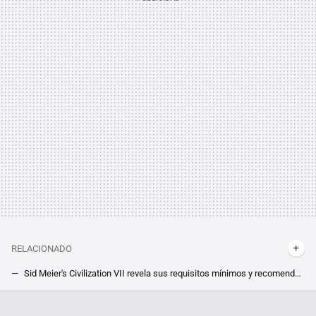
RELACIONADO
Sid Meier's Civilization VII revela sus requisitos mínimos y recomendados en PC, y hasta en 4K 60 FPS será permisivo con tu ordenador
"Fue devastador". Se encargó de crear el Fallout más polémico de la historia, y lo peor para él fue leer los comentarios de la comunidad