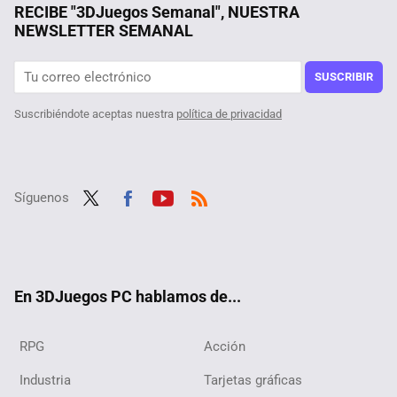
MediaMarkt tira la casa por la ventana con sus reacondicionados: Xbox Series S tiene un precio para no dejar escapar
RECIBE "3DJuegos Semanal", NUESTRA
NEWSLETTER SEMANAL
Por sólo 6 euros en Steam, te puedes hacer con el mejor juego de estrategia de la saga Anno, pero date prisa que este mínimo histórico terminará pronto
Tras jugar 400 horas a The Witcher 3 descubren un nuevo NPC, y su quest en el RPG viene con moraleja acerca de mentir un pelín retorcida
SUSCRIBIR
Suscribiéndote aceptas nuestra
política de privacidad
Síguenos
Twit
Fac
Yout
RSS
ter
ebo
ube
ok
En 3DJuegos PC hablamos de...
RPG
Acción
Industria
Tarjetas gráficas