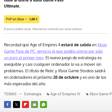
nube al unirte a Xbox Game Pass
Ultimate.
PVP en Xbox —
1,00
€
El precio podría variar. Obtenemos comisión por estos enlaces
Recordad que Age of Empires 4
estará de salida
en
Xbox
Game Pass de PC, servicio al que podéis uniros por solo
un euro el primer mes
. El nuevo juego de estrategia es
asequible y casi cualquier ordenador lo va a mover sin
problemas. El título de Relic y Xbox Game Studios saldrá
en ordenadores el próximo
28 de octubre
y es uno de los
más esperados del año.
TEMAS
Estrategia
Age of Empires IV
Xbox Game P
FACEBOOK
TWITTER
FLIPBOARD
E-
WHATSAPP