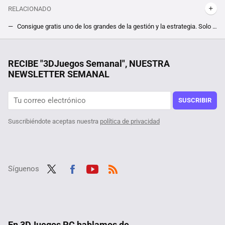
RELACIONADO
Consigue gratis uno de los grandes de la gestión y la estrategia. Solo por tiempo limitado, puedes hacerte con Tropico 4 sin pasar por caja
Sid Meier's Civilization VII revela sus requisitos mínimos y recomendados en PC, y hasta en 4K 60 FPS será permisivo con tu ordenador
AEMET y la DGT están de acuerdo: España está a punto de sufrir cuatro días muy intensos de lluvia, tormentas y nieve
RECIBE "3DJuegos Semanal", NUESTRA
NEWSLETTER SEMANAL
Todavía hay esperanza si lo nuevo de Capcom fue demasiado para tu PC. El estudio nipón trabaja en rebajar los requisitos de Monster Hunter Wilds
"No estamos en contra del PC". El sucesor espiritual de Dino Crisis no llegará a ordenadores, y sus creadores explican sus motivos
SUSCRIBIR
Suscribiéndote aceptas nuestra
política de privacidad
Síguenos
Twit
Fac
Yout
RSS
ter
ebo
ube
ok
En 3DJuegos PC hablamos de...