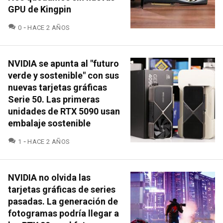
GPU de Kingpin
COMENTARIOS
0
HACE 2 AÑOS
NVIDIA se apunta al "futuro
verde y sostenible" con sus
nuevas tarjetas gráficas
Serie 50. Las primeras
unidades de RTX 5090 usan
embalaje sostenible
COMENTARIOS
1
HACE 2 AÑOS
NVIDIA no olvida las
tarjetas gráficas de series
pasadas. La generación de
fotogramas podría llegar a