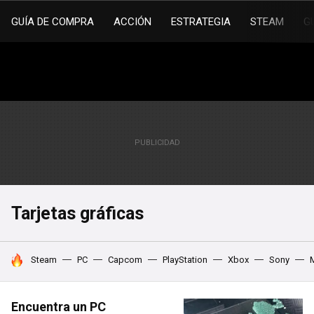
GUÍA DE COMPRA
ACCIÓN
ESTRATEGIA
STEAM
G
Tarjetas gráficas
HOY SE HABLA DE
Steam
PC
Capcom
PlayStation
Xbox
Sony
Encuentra un PC