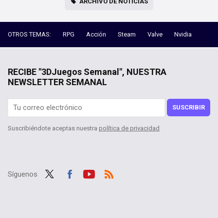
ARCHIVO DE NOTICIAS
OTROS TEMAS:
RPG
Acción
Steam
Valve
Nvidia
RECIBE "3DJuegos Semanal", NUESTRA
NEWSLETTER SEMANAL
SUSCRIBIR
Suscribiéndote aceptas nuestra
política de privacidad
Síguenos
Twit
Fac
Yout
RSS
ter
ebo
ube