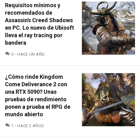
Requisitos mínimos y
recomendados de
Assassin's Creed Shadows
en PC. Lo nuevo de Ubisoft
lleva el ray tracing por
bandera
COMENTARIOS
0
HACE UN AÑO
¿Cómo rinde Kingdom
Come Deliverance 2 con
una RTX 5090? Unas
pruebas de rendimiento
ponen a prueba el RPG de
mundo abierto
COMENTARIOS
1
HACE 2 AÑOS