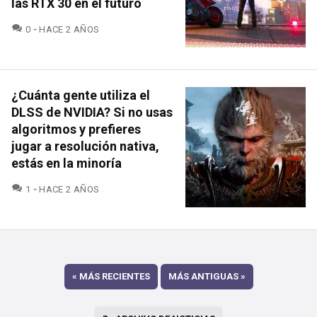
las RTX 30 en el futuro
COMENTARIOS
0
HACE 2 AÑOS
¿Cuánta gente utiliza el
DLSS de NVIDIA? Si no usas
algoritmos y prefieres
jugar a resolución nativa,
estás en la minoría
COMENTARIOS
1
HACE 2 AÑOS
«
MÁS RECIENTES
MÁS ANTIGUAS
»