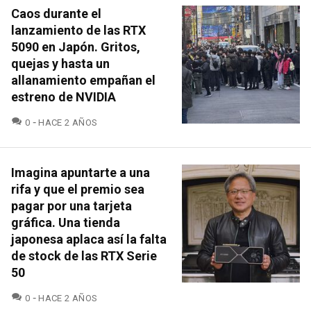
Caos durante el
lanzamiento de las RTX
5090 en Japón. Gritos,
quejas y hasta un
allanamiento empañan el
estreno de NVIDIA
COMENTARIOS
0
HACE 2 AÑOS
Imagina apuntarte a una
rifa y que el premio sea
pagar por una tarjeta
gráfica. Una tienda
japonesa aplaca así la falta
de stock de las RTX Serie
50
COMENTARIOS
0
HACE 2 AÑOS