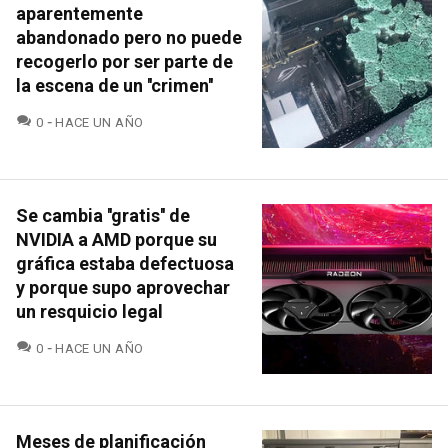
aparentemente
abandonado pero no puede
recogerlo por ser parte de
la escena de un ''crimen''
COMENTARIOS
0
HACE UN AÑO
Se cambia ''gratis'' de
NVIDIA a AMD porque su
gráfica estaba defectuosa
y porque supo aprovechar
un resquicio legal
COMENTARIOS
0
HACE UN AÑO
Meses de planificación