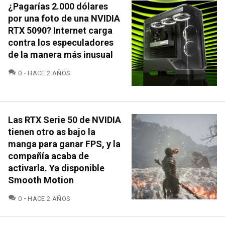
¿Pagarías 2.000 dólares
por una foto de una NVIDIA
RTX 5090? Internet carga
contra los especuladores
de la manera más inusual
COMENTARIOS
0
HACE 2 AÑOS
Las RTX Serie 50 de NVIDIA
tienen otro as bajo la
manga para ganar FPS, y la
compañía acaba de
activarla. Ya disponible
Smooth Motion
COMENTARIOS
0
HACE 2 AÑOS