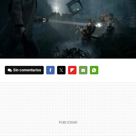
Sin comentarios
FACEBOOK
TWITTER
FLIPBOARD
E-
WHATSAPP
MAIL