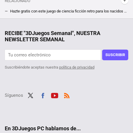
RELACIONADO
Hazte gratis con este juego de ciencia ficción retro para los nacidos o nostálgicos de los 80
El cuarto juego gratis de Epic Games es tan bonito como único, y se inspira en grandes como Shadow of the Colossus o Journey
China ha confirmado que cubrir un desierto de paneles solares cambia el ecosistema. Para bien
RECIBE "3DJuegos Semanal", NUESTRA
NEWSLETTER SEMANAL
SUSCRIBIR
Suscribiéndote aceptas nuestra
política de privacidad
Síguenos
Twit
Fac
Yout
RSS
ter
ebo
ube
ok
En 3DJuegos PC hablamos de...