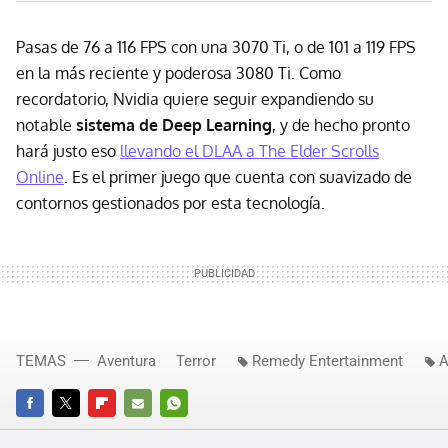
Pasas de 76 a 116 FPS con una 3070 Ti, o de 101 a 119 FPS
en la más reciente y poderosa 3080 Ti. Como
recordatorio, Nvidia quiere seguir expandiendo su
notable
sistema de Deep Learning
, y de hecho pronto
hará justo eso
llevando el DLAA a The Elder Scrolls
Online
. Es el primer juego que cuenta con suavizado de
contornos gestionados por esta tecnología.
TEMAS
Aventura
Terror
Remedy Entertainment
A
FACEBOOK
TWITTER
FLIPBOARD
E-
WHATSAPP