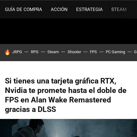
GUÍA DE COMPRA
ACCIÓN
ESTRATEGIA
STEAM
HOY SE HABLA DE
JRPG
RPG
Steam
Shooter
FPS
PC Gaming
G
Si tienes una tarjeta gráfica RTX,
Nvidia te promete hasta el doble de
FPS en Alan Wake Remastered
gracias a DLSS