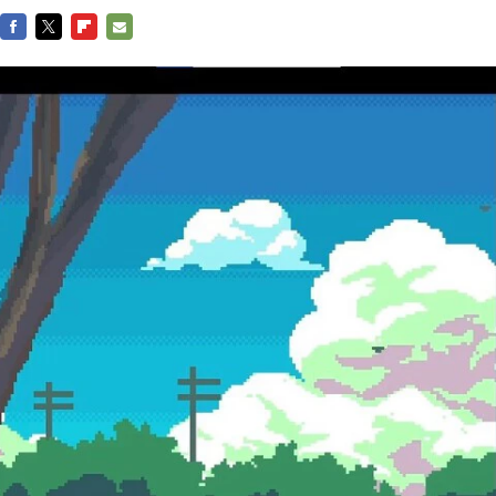
FACEBOOK
TWITTER
FLIPBOARD
E-
MAIL