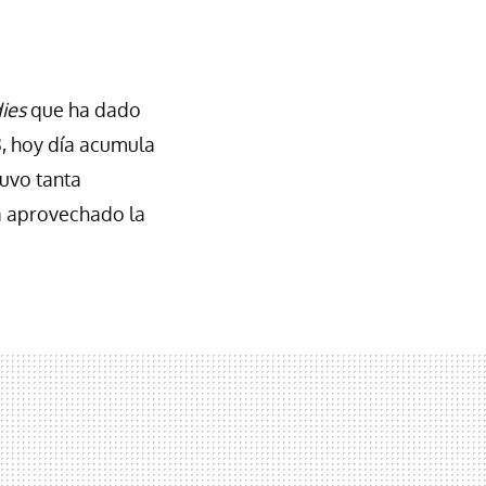
dies
que ha dado
3, hoy día acumula
tuvo tanta
a aprovechado la