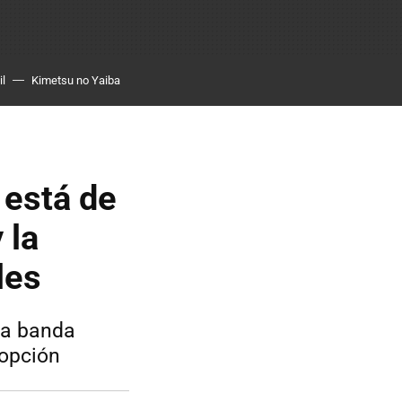
il
Kimetsu no Yaiba
 está de
 la
les
la banda
 opción