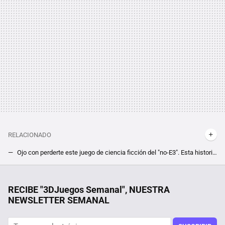
RELACIONADO
Ojo con perderte este juego de ciencia ficción del "no-E3". Esta historia de detetectives cyberpunk pinta genial, Nobody Wants to Die
El futuro de la iluminación de los videojuegos son cuatro letras y dos números. Y Alan Wake 2 es su mejor ejemplo actualmente
Quise hacer lo que dijo el CEO de Airbnb y ofrecer un alojamiento barato. Es imposible por la legislación y los gastos en España
RECIBE "3DJuegos Semanal", NUESTRA
NEWSLETTER SEMANAL
El shooter militar más esperado de Steam se estrella en su lanzamiento mientras la comunidad carga contra su antitrampas
El "Overwatch de Marvel" está preparado para darle una lección a los juegos como servicio. Rivals se desmarca con sus pases de batalla