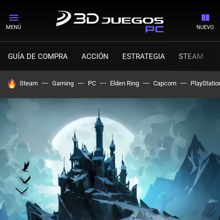
MENÚ
NUEVO
GUÍA DE COMPRA
ACCIÓN
ESTRATEGIA
STEAM
HOY SE HABLA DE
Steam
Gaming
PC
Elden Ring
Capcom
PlayStatio