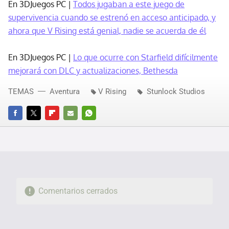
En 3DJuegos PC |
Todos jugaban a este juego de
supervivencia cuando se estrenó en acceso anticipado, y
ahora que V Rising está genial, nadie se acuerda de él
En 3DJuegos PC |
Lo que ocurre con Starfield difícilmente
mejorará con DLC y actualizaciones, Bethesda
TEMAS
Aventura
V Rising
Stunlock Studios
FACEBOOK
TWITTER
FLIPBOARD
E-
WHATSAPP
MAIL
Comentarios cerrados