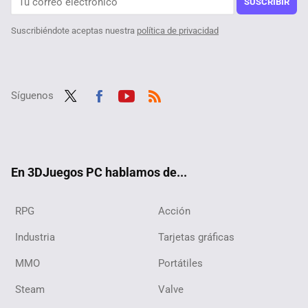
SUSCRIBIR
Suscribiéndote aceptas nuestra
política de privacidad
Síguenos
Twit
Fac
Yout
RSS
ter
ebo
ube
ok
En 3DJuegos PC hablamos de...
RPG
Acción
Industria
Tarjetas gráficas
MMO
Portátiles
Steam
Valve