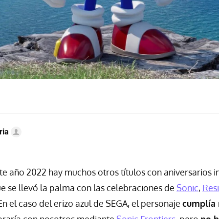
ria
te año 2022 hay muchos otros títulos con aniversarios i
e se llevó la palma con las celebraciones de
Sonic
,
Resi
 En el caso del erizo azul de SEGA, el personaje
cumplía
ebraría con nosotros mediante
Sonic Frontiers
, pero
no h