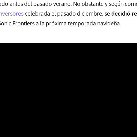
egado antes del pasado verano. No obstante y según co
inversores
celebrada el pasado diciembre, se
decidió re
onic Frontiers a la próxima temporada navideña.