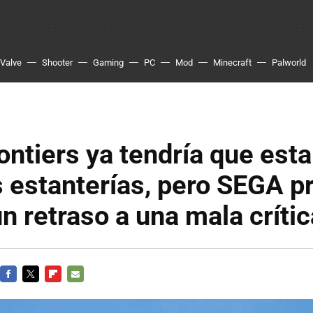
Valve
Shooter
Gaming
PC
Mod
Minecraft
Palworld
ontiers ya tendría que esta
 estanterías, pero SEGA pr
n retraso a una mala crític
FACEBOOK
TWITTER
FLIPBOARD
E-
MAIL