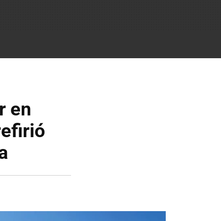
r en
efirió
a