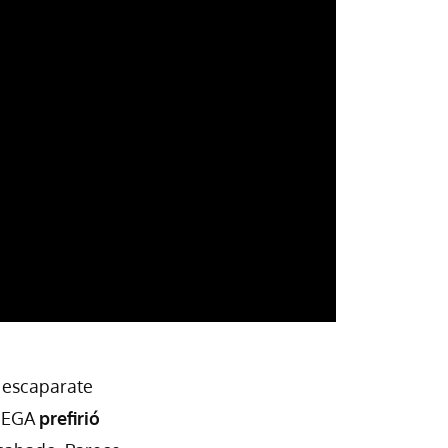
r escaparate
 SEGA
prefirió