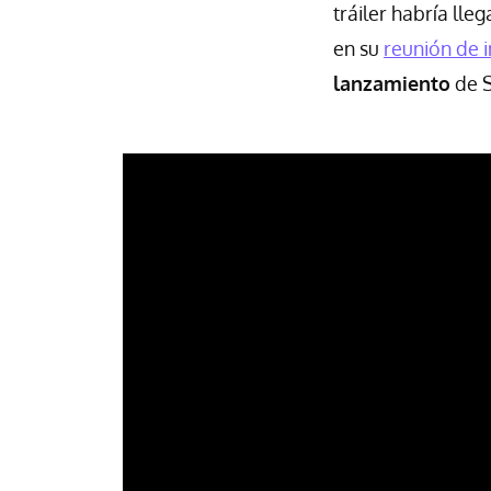
tráiler habría ll
en su
reunión de 
lanzamiento
de S