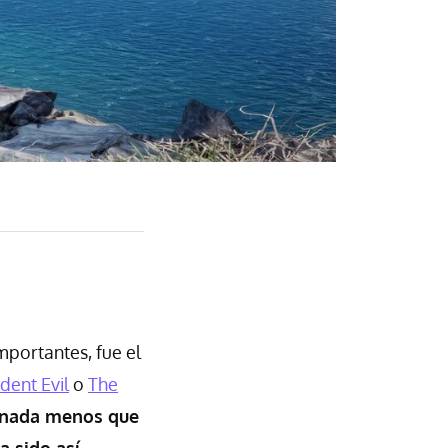
mportantes, fue el
dent Evil
o
The
 nada menos que
a sido así
.