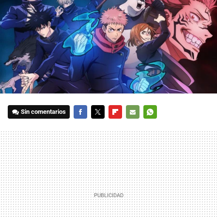
Sin comentarios
FACEBOOK
TWITTER
FLIPBOARD
E-
WHATSAPP
MAIL