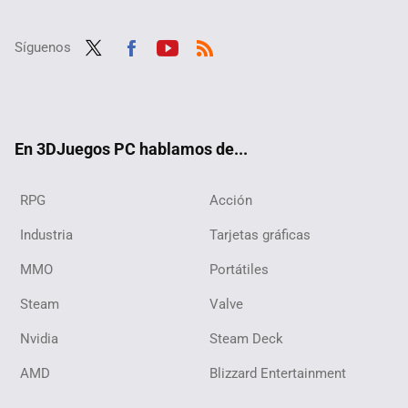
Síguenos
Twit
Fac
Yout
RSS
ter
ebo
ube
ok
En 3DJuegos PC hablamos de...
RPG
Acción
Industria
Tarjetas gráficas
MMO
Portátiles
Steam
Valve
Nvidia
Steam Deck
AMD
Blizzard Entertainment