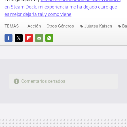
en Steam Deck: mi experiencia me ha dejado claro que
es mejor dejarla tal y como viene
TEMAS
Acción
Otros Géneros
Jujutsu Kaisen
Ba
FACEBOOK
TWITTER
FLIPBOARD
E-
WHATSAPP
MAIL
Comentarios cerrados