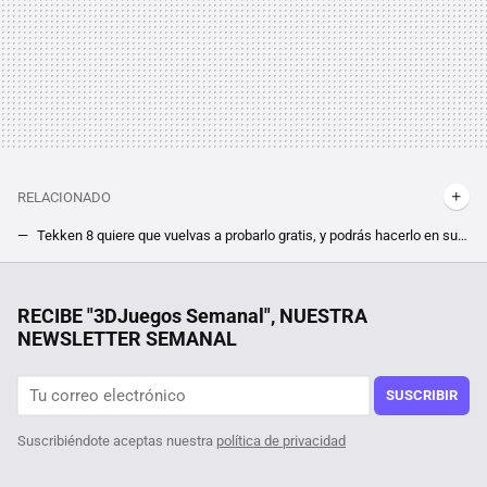
RELACIONADO
Tekken 8 quiere que vuelvas a probarlo gratis, y podrás hacerlo en su beta cerrada para PC. Fechas, duración, contenidos y cómo participar
Consigue casi 300 euros de videojuegos por menos de 10. Bandai Namco pone toda la carne sobre el asador con esta ofertaza
Un joven de 19 años hackeó el iPhone, fue contratado por Apple y terminó despedido por no contestar a un correo
RECIBE "3DJuegos Semanal", NUESTRA
NEWSLETTER SEMANAL
SUSCRIBIR
Suscribiéndote aceptas nuestra
política de privacidad