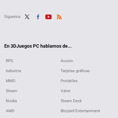
Síguenos
Twit
Fac
Yout
RSS
ter
ebo
ube
ok
En 3DJuegos PC hablamos de...
RPG
Acción
Industria
Tarjetas gráficas
MMO
Portátiles
Steam
Valve
Nvidia
Steam Deck
AMD
Blizzard Entertainment