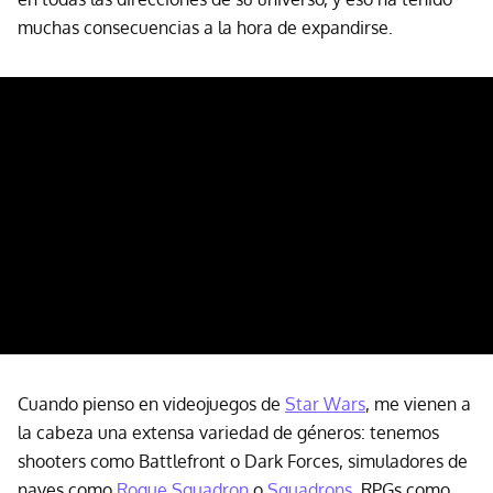
muchas consecuencias a la hora de expandirse.
Cuando pienso en videojuegos de
Star Wars
, me vienen a
la cabeza una extensa variedad de géneros: tenemos
shooters como Battlefront o Dark Forces, simuladores de
naves como
Rogue Squadron
o
Squadrons
, RPGs como