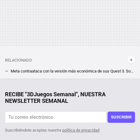
RELACIONADO
Meta contraataca con la versión más económica de sus Quest 3. Son 200 dólares más baratas y llegarán en tan solo dos semanas
Si vas a comprarte un SSD, te conviene esperar un poco. Tras meses de caída libre, la memoria NAND apunta a más bajadas de precio
MediaMarkt tira la casa por la ventana con sus reacondicionados: Xbox Series S tiene un precio para no dejar escapar
RECIBE "3DJuegos Semanal", NUESTRA
NEWSLETTER SEMANAL
Tras jugar 400 horas a The Witcher 3 descubren un nuevo NPC, y su quest en el RPG viene con moraleja acerca de mentir un pelín retorcida
Por sólo 6 euros en Steam, te puedes hacer con el mejor juego de estrategia de la saga Anno, pero date prisa que este mínimo histórico terminará pronto
SUSCRIBIR
Suscribiéndote aceptas nuestra
política de privacidad