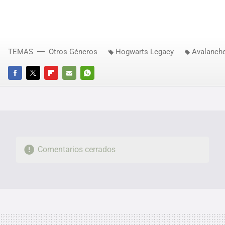
TEMAS
Otros Géneros
Hogwarts Legacy
Avalanch
FACEBOOK
TWITTER
FLIPBOARD
E-
WHATSAPP
MAIL
Comentarios cerrados