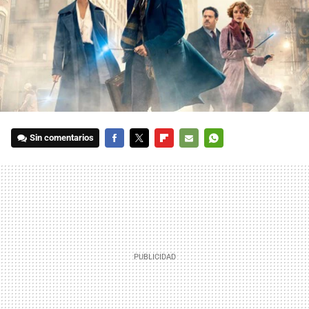
Sin comentarios
FACEBOOK
TWITTER
FLIPBOARD
E-
WHATSAPP
MAIL