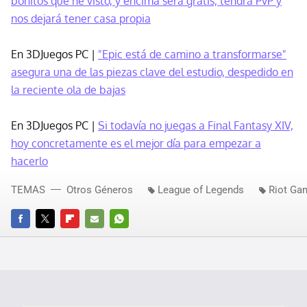
bonitos que he visto, y encima será gratis, tendrá PvP y
nos dejará tener casa propia
En 3DJuegos PC |
"Epic está de camino a transformarse"
asegura una de las piezas clave del estudio, despedido en
la reciente ola de bajas
En 3DJuegos PC |
Si todavía no juegas a Final Fantasy XIV,
hoy concretamente es el mejor día para empezar a
hacerlo
TEMAS
Otros Géneros
League of Legends
Riot Ga
FACEBOOK
TWITTER
FLIPBOARD
E-
WHATSAPP
MAIL