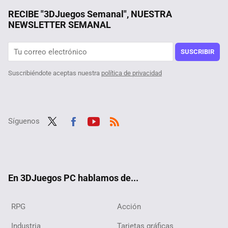
"Si conseguimos nuestro objetivo, se desencadenará una revolución en la física": hablamos con Santiago Folgueras, físico del CERN
RECIBE "3DJuegos Semanal", NUESTRA
NEWSLETTER SEMANAL
Los videojuegos digitales también pueden agotarse, ya ha pasado. Uno de mis shooter favoritos está desaparecido porque no "imprimieron" más claves
Marvel Rivals confirma cuáles serán sus próximos personajes y cuándo podremos verlos. Llegan al hero shooter los Cuatro Fantásticos
SUSCRIBIR
Suscribiéndote aceptas nuestra
política de privacidad
Síguenos
Twit
Fac
Yout
RSS
ter
ebo
ube
ok
En 3DJuegos PC hablamos de...
RPG
Acción
Industria
Tarjetas gráficas