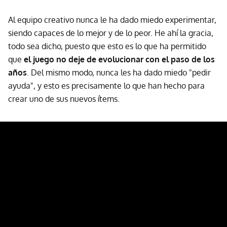
Al equipo creativo nunca le ha dado miedo experimentar,
siendo capaces de lo mejor y de lo peor. He ahí la gracia,
todo sea dicho, puesto que esto es lo que ha permitido
que
el juego no deje de evolucionar con el paso de los
años
. Del mismo modo, nunca les ha dado miedo "pedir
ayuda", y esto es precisamente lo que han hecho para
crear uno de sus nuevos ítems.