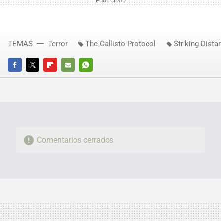
TEMAS
Terror
The Callisto Protocol
Striking Dista
FACEBOOK
TWITTER
FLIPBOARD
E-
WHATSAPP
MAIL
Comentarios cerrados