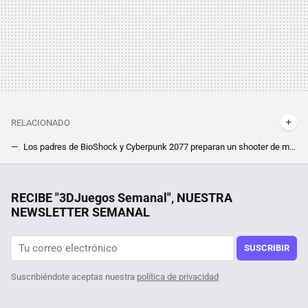
RELACIONADO
Los padres de BioShock y Cyberpunk 2077 preparan un shooter de mundo abierto y terror paranormal al que deberías echar cuenta. Así es Hornet
Consigue por menos de 10 euros el último episodio de Poppy Playtime (Chapter 3), pero corre que la oferta vuela
El real ninguneo de los Oscar 2025. Estoy absolutamente indignado porque la Academia se ha olvidado de una de las mejores películas del año pasado
RECIBE "3DJuegos Semanal", NUESTRA
NEWSLETTER SEMANAL
"No estamos en contra del PC". El sucesor espiritual de Dino Crisis no llegará a ordenadores, y sus creadores explican sus motivos
Todavía hay esperanza si lo nuevo de Capcom fue demasiado para tu PC. El estudio nipón trabaja en rebajar los requisitos de Monster Hunter Wilds
SUSCRIBIR
Suscribiéndote aceptas nuestra
política de privacidad