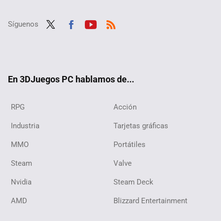
Síguenos
Twit
Fac
Yout
RSS
ter
ebo
ube
ok
En 3DJuegos PC hablamos de...
RPG
Acción
Industria
Tarjetas gráficas
MMO
Portátiles
Steam
Valve
Nvidia
Steam Deck
AMD
Blizzard Entertainment