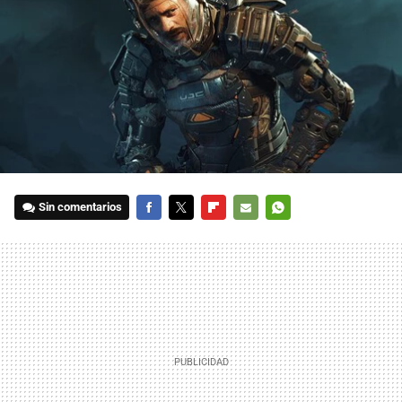
Sin comentarios
FACEBOOK
TWITTER
FLIPBOARD
E-
WHATSAPP
MAIL