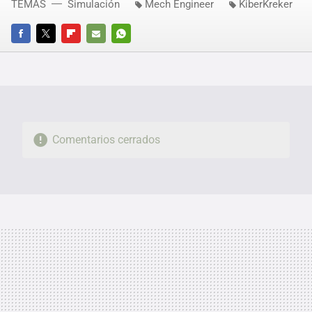
TEMAS
Simulación
Mech Engineer
KiberKreker
FACEBOOK
TWITTER
FLIPBOARD
E-
WHATSAPP
MAIL
Comentarios cerrados