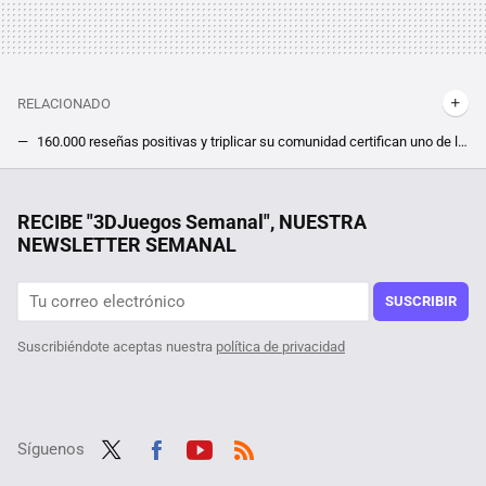
RELACIONADO
160.000 reseñas positivas y triplicar su comunidad certifican uno de los mejores estrenos de 2024. En Steam, la versión 1.0 de Satisfactory triunfa
EA Sports FC 25 se estrena al borde del suspenso en PC. El nuevo sucesor de FIFA es duramente criticado en ordenadores
28 autoras para informarse y reflexionar sobre videojuegos
RECIBE "3DJuegos Semanal", NUESTRA
NEWSLETTER SEMANAL
Un usuario descubre que su octogenaria tía ha pasado casi tanto tiempo en Steam como él, y además es jugadora ''hardcore'' de sus títulos favoritos
¿Un survival de mundo abierto en el que despliegas tus barcos como si fueran pokémons? Es una de las propuestas más alocadas pero bien recibidas de Steam ahora mismo
SUSCRIBIR
Suscribiéndote aceptas nuestra
política de privacidad
Síguenos
Twit
Fac
Yout
RSS