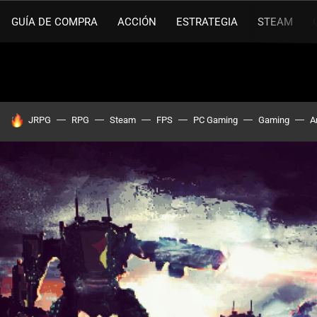
GUÍA DE COMPRA
ACCIÓN
ESTRATEGIA
STEAM
HOY SE HABLA DE
JRPG
RPG
Steam
FPS
PC Gaming
Gaming
A