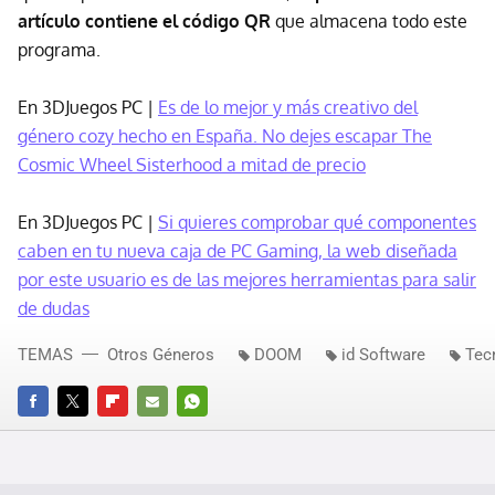
artículo contiene el código QR
que almacena todo este
programa.
En 3DJuegos PC |
Es de lo mejor y más creativo del
género cozy hecho en España. No dejes escapar The
Cosmic Wheel Sisterhood a mitad de precio
En 3DJuegos PC |
Si quieres comprobar qué componentes
caben en tu nueva caja de PC Gaming, la web diseñada
por este usuario es de las mejores herramientas para salir
de dudas
TEMAS
Otros Géneros
DOOM
id Software
Tec
FACEBOOK
TWITTER
FLIPBOARD
E-
WHATSAPP
MAIL