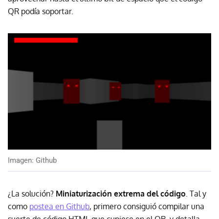
QR podía soportar.
Imagen: Github
¿La solución?
Miniaturización extrema del código
. Tal y
como
postea en Github
, primero consiguió compilar una
suerte de código HTML que cupiese en el QR, y detalla