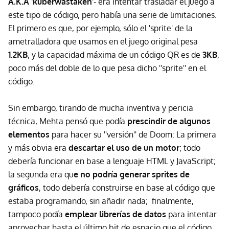
A.K.A 'kuberwastaken'
- era intentar trasladar el juego a
este tipo de código, pero había una serie de limitaciones.
El primero es que, por ejemplo, sólo el 'sprite' de la
ametralladora que usamos en el juego original pesa
1.2KB
, y la capacidad máxima de un código QR es de
3KB
,
poco más del doble de lo que pesa dicho ''sprite'' en el
código.
Sin embargo, tirando de mucha inventiva y pericia
técnica, Mehta pensó que podía
prescindir de algunos
elementos
para hacer su ''versión'' de Doom: La primera
y más obvia era
descartar el uso de un motor
; todo
debería funcionar en base a lenguaje HTML y JavaScript;
la segunda era qu
e no podría generar sprites de
gráficos
, todo debería construirse en base al código que
estaba programando, sin añadir nada; finalmente,
tampoco podía
emplear librerías de datos
para intentar
aprovechar hasta el último bit de espacio que el código