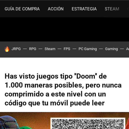
GUÍA DE COMPRA
ACCIÓN
ESTRATEGIA
STEAM
HOY SE HABLA DE
JRPG
RPG
Steam
FPS
PC Gaming
Gaming
A
Has visto juegos tipo ''Doom'' de
1.000 maneras posibles, pero nunca
comprimido a este nivel con un
código que tu móvil puede leer