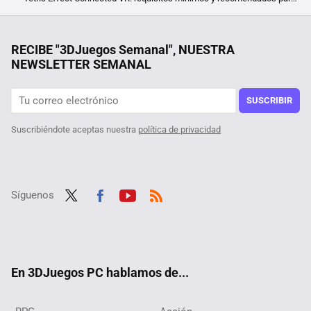
Minecraft: requisitos mínimos y recomendados para PC
El mayor fracaso de la historia de las series españolas fue una comedia de ciencia-ficción que costó un millón de euros, solo se podía ver en el móvil y no le interesó a nadie
RECIBE "3DJuegos Semanal", NUESTRA
NEWSLETTER SEMANAL
Un reciente mod de Oblivion Remaster convierte el juego en la versión de fantasía épica de Nintendogs o Pokémon
Oblivion aún tiene misterios para la comunidad de jugadores, como este mensaje oculto sobre el Jefe Final del juego
SUSCRIBIR
Suscribiéndote aceptas nuestra
política de privacidad
Síguenos
Twit
Fac
Yout
RSS
ter
ebo
ube
ok
En 3DJuegos PC hablamos de...