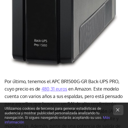
Por último, tenemos el APC BR1500G-GR Back-UPS PRO,
cuyo precio es de
480,31 euros
en Amazon. Este modelo
cuenta con varios años a sus espaldas, pero está pensado
para aquellos que busquen un SAI de alto rendimiento.
Utilizamos cookies de terceros para generar estadísticas de
Cuenta con regulación automática de la tensión
(AVR),
audiencia y mostrar publicidad personalizada analizando tu
navegación. Si sigues navegando estarás aceptando su uso.
Más
apagado automático, gestión de la batería inteligente y
información
mucho más. Además, parte de una potencia de salida de