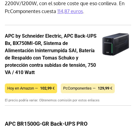
2200V/1200W, con el sobre coste que eso conlleva. En
PcComponentes cuesta
114,87 euros
.
APC by Schneider Electric, APC Back-UPS
Bx, BX750MI-GR, Sistema de
Alimentación Ininterrumpida SAI, Batería
de Respaldo con Tomas Schuko y
protección contra subidas de tensión, 750
VA / 410 Watt
Hoy en Amazon —
102,99
€
PcComponentes —
129,99
€
El precio podría variar. Obtenemos comisión por estos enlaces
APC BR1500G-GR Back-UPS PRO